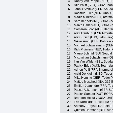
4.
Danny Van Poppel (NED, BO
5.
Nils Politt (GER, BORA - ha
6.
Jannik Steimle (GER, Soudal
7.
Rasmus Tiller (NOR, Uno-X 
8.
Madis Mihkels (EST, Intermar
9.
Sam Bennett (IRL, BORA - h
10.
Marco Haller (AUT, BORA - 
11.
Cameron Scott (AUS, Bahrain
12.
Alex Aranburu (ESP, Movista
13.
Alex Kirsch (LUX, Lidl - Trek
14.
Nikias Arndt (GER, Bahrain -
15.
Michael Schwarzmann (GER,
16.
Rick Pluimers (NED, Tudor 
17.
Mauro Schmid (SUI, Soudal 
18.
Maximilian Schachmann (GE
19.
Ilan Van Wilder (BEL, Soudal
20.
Patrick Eddy (AUS, Team dsm
21.
Adrien Petit (FRA, Intermarc
22.
Arvid De Kleijn (NED, Tudor
23.
Mika Heming (GER, Tudor P
24.
Matteo Moschetti (ITA, Q36.
25.
Emilien Jeannière (FRA, Tot
26.
Pascal Ackermann (GER, UA
27.
Patrick Gamper (AUT, BORA 
28.
Brandon Mcnulty (USA, UAE
29.
Erik Nordsæter Resell (NOR
30.
Anthony Turgis (FRA, TotalE
31.
Quinten Hermans (BEL, Alp