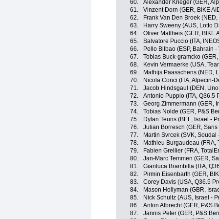
60.
Alexander Krieger (GER, Al
61.
Vinzent Dorn (GER, BIKE AI
62.
Frank Van Den Broek (NED, 
63.
Harry Sweeny (AUS, Lotto D
64.
Oliver Mattheis (GER, BIKE 
65.
Salvatore Puccio (ITA, INEO
66.
Pello Bilbao (ESP, Bahrain - 
67.
Tobias Buck-gramcko (GER,
68.
Kevin Vermaerke (USA, Team
69.
Mathijs Paasschens (NED, L
70.
Nicola Conci (ITA, Alpecin-
71.
Jacob Hindsgaul (DEN, Uno
72.
Antonio Puppio (ITA, Q36.5 
73.
Georg Zimmermann (GER, Int
74.
Tobias Nolde (GER, P&S Ben
75.
Dylan Teuns (BEL, Israel - P
76.
Julian Borresch (GER, Sari
77.
Martin Svrcek (SVK, Soudal 
78.
Mathieu Burgaudeau (FRA, T
79.
Fabien Grellier (FRA, TotalE
80.
Jan-Marc Temmen (GER, Sar
81.
Gianluca Brambilla (ITA, Q3
82.
Pirmin Eisenbarth (GER, BIK
83.
Corey Davis (USA, Q36.5 Pr
84.
Mason Hollyman (GBR, Israe
85.
Nick Schultz (AUS, Israel - 
86.
Anton Albrecht (GER, P&S Be
87.
Jannis Peter (GER, P&S Beno