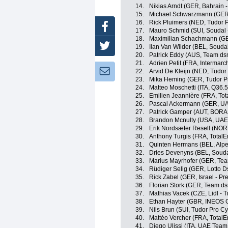
14.
Nikias Arndt (GER, Bahrain -
15.
Michael Schwarzmann (GER,
16.
Rick Pluimers (NED, Tudor 
Facebook
17.
Mauro Schmid (SUI, Soudal 
18.
Maximilian Schachmann (GE
Twitter
19.
Ilan Van Wilder (BEL, Soudal
20.
Patrick Eddy (AUS, Team dsm
21.
Adrien Petit (FRA, Intermarc
Newsletter:
22.
Arvid De Kleijn (NED, Tudor
23.
Mika Heming (GER, Tudor P
24.
Matteo Moschetti (ITA, Q36.
25.
Emilien Jeannière (FRA, Tot
26.
Pascal Ackermann (GER, UA
27.
Patrick Gamper (AUT, BORA 
28.
Brandon Mcnulty (USA, UAE
29.
Erik Nordsæter Resell (NOR
30.
Anthony Turgis (FRA, TotalE
31.
Quinten Hermans (BEL, Alp
32.
Dries Devenyns (BEL, Soudal
33.
Marius Mayrhofer (GER, Tea
34.
Rüdiger Selig (GER, Lotto D
35.
Rick Zabel (GER, Israel - Pr
36.
Florian Stork (GER, Team ds
37.
Mathias Vacek (CZE, Lidl - T
38.
Ethan Hayter (GBR, INEOS 
39.
Nils Brun (SUI, Tudor Pro C
40.
Mattéo Vercher (FRA, TotalE
41.
Diego Ulissi (ITA, UAE Team