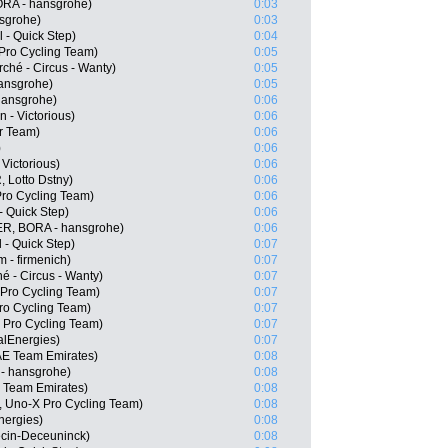
RA - hansgrohe)
0:03
nsgrohe)
0:03
 - Quick Step)
0:04
Pro Cycling Team)
0:05
ché - Circus - Wanty)
0:05
ansgrohe)
0:05
hansgrohe)
0:06
 - Victorious)
0:06
r Team)
0:06
)
0:06
 Victorious)
0:06
 Lotto Dstny)
0:06
Pro Cycling Team)
0:06
- Quick Step)
0:06
R, BORA - hansgrohe)
0:06
 - Quick Step)
0:07
 - firmenich)
0:07
hé - Circus - Wanty)
0:07
 Pro Cycling Team)
0:07
ro Cycling Team)
0:07
5 Pro Cycling Team)
0:07
alEnergies)
0:07
E Team Emirates)
0:08
- hansgrohe)
0:08
 Team Emirates)
0:08
, Uno-X Pro Cycling Team)
0:08
nergies)
0:08
ecin-Deceuninck)
0:08