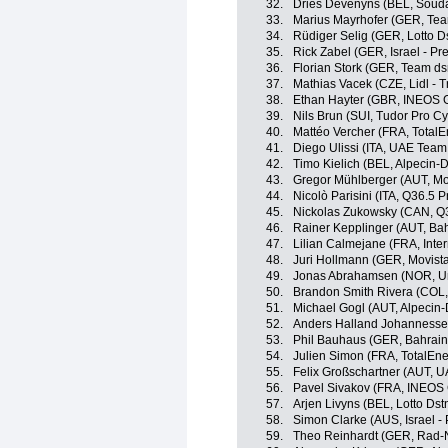
32.
Dries Devenyns (BEL, Soudal
33.
Marius Mayrhofer (GER, Tea
34.
Rüdiger Selig (GER, Lotto D
35.
Rick Zabel (GER, Israel - Pr
36.
Florian Stork (GER, Team ds
37.
Mathias Vacek (CZE, Lidl - T
38.
Ethan Hayter (GBR, INEOS 
39.
Nils Brun (SUI, Tudor Pro C
40.
Mattéo Vercher (FRA, TotalE
41.
Diego Ulissi (ITA, UAE Team
42.
Timo Kielich (BEL, Alpecin-
43.
Gregor Mühlberger (AUT, Mo
44.
Nicolò Parisini (ITA, Q36.5 
45.
Nickolas Zukowsky (CAN, Q3
46.
Rainer Kepplinger (AUT, Bahr
47.
Lilian Calmejane (FRA, Inte
48.
Juri Hollmann (GER, Movist
49.
Jonas Abrahamsen (NOR, Un
50.
Brandon Smith Rivera (COL
51.
Michael Gogl (AUT, Alpecin
52.
Anders Halland Johannesse
53.
Phil Bauhaus (GER, Bahrain 
54.
Julien Simon (FRA, TotalEne
55.
Felix Großschartner (AUT, 
56.
Pavel Sivakov (FRA, INEOS 
57.
Arjen Livyns (BEL, Lotto Dst
58.
Simon Clarke (AUS, Israel -
59.
Theo Reinhardt (GER, Rad-