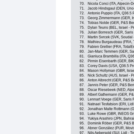
70.
Nicola Conci (ITA, Alpecin-
71.
Jacob Hindsgaul (DEN, Uno
72.
Antonio Puppio (ITA, Q36.5 
73.
Georg Zimmermann (GER, Int
74.
Tobias Nolde (GER, P&S Ben
75.
Dylan Teuns (BEL, Israel - P
76.
Julian Borresch (GER, Sari
77.
Martin Svrcek (SVK, Soudal 
78.
Mathieu Burgaudeau (FRA, T
79.
Fabien Grellier (FRA, TotalE
80.
Jan-Marc Temmen (GER, Sar
81.
Gianluca Brambilla (ITA, Q3
82.
Pirmin Eisenbarth (GER, BIK
83.
Corey Davis (USA, Q36.5 Pr
84.
Mason Hollyman (GBR, Israe
85.
Nick Schultz (AUS, Israel - 
86.
Anton Albrecht (GER, P&S Be
87.
Jannis Peter (GER, P&S Beno
88.
Oscar Riesebeek (NED, Alp
89.
Albert Gathemann (GER, P&S
90.
Lennart Voege (GER, Saris
91.
Natnael Tesfatsion (ERI, Lidl
92.
Jonathan Malte Rottmann (
93.
Luke Rowe (GBR, INEOS Gr
94.
Yukiya Arashiro (JPN, Bahrai
95.
Dominik Röber (GER, P&S Be
96.
Abner González (PUR, Movi
97.
Nils Aebersold (SUI, Lidl - Tr