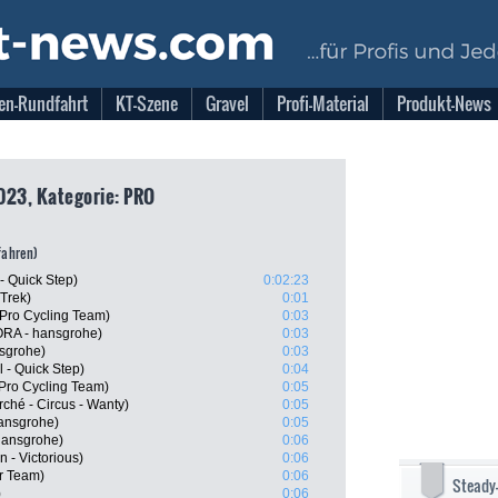
en-Rundfahrt
KT-Szene
Gravel
Profi-Material
Produkt-News
023, Kategorie: PRO
tfahren)
- Quick Step)
0:02:23
Trek)
0:01
 Pro Cycling Team)
0:03
RA - hansgrohe)
0:03
nsgrohe)
0:03
 - Quick Step)
0:04
Pro Cycling Team)
0:05
ché - Circus - Wanty)
0:05
ansgrohe)
0:05
hansgrohe)
0:06
 - Victorious)
0:06
r Team)
0:06
Steady
)
0:06