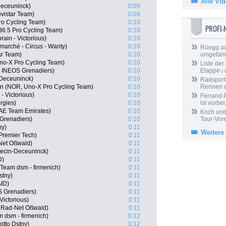
Alle Vi
Deceuninck)
0:09
vistar Team)
0:09
Pro Cycling Team)
0:10
PROFI
6.5 Pro Cycling Team)
0:10
ain - Victorious)
0:10
rmarché - Circus - Wanty)
0:10
Rüegg au
ar Team)
0:10
umgefah
o-X Pro Cycling Team)
0:10
Liste der
, INEOS Grenadiers)
0:10
Etappe
| 
-Deceuninck)
0:10
Radsport 
n (NOR, Uno-X Pro Cycling Team)
0:10
Rennen 
- Victorious)
0:10
Ferrand-P
rgies)
0:10
ist vorbei,
UAE Team Emirates)
0:10
Koch und 
Grenadiers)
0:10
Tour-Vor
ny)
0:11
Weitere
 Premier Tech)
0:11
Net Oßwald)
0:11
pecin-Deceuninck)
0:11
D)
0:11
Team dsm - firmenich)
0:11
stny)
0:11
AID)
0:11
S Grenadiers)
0:11
Victorious)
0:11
 Rad-Net Oßwald)
0:11
 dsm - firmenich)
0:12
otto Dstny)
0:12