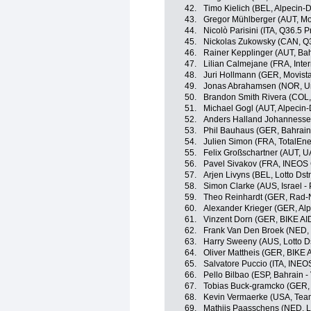
42.
Timo Kielich (BEL, Alpecin-
43.
Gregor Mühlberger (AUT, Mo
44.
Nicolò Parisini (ITA, Q36.5 
45.
Nickolas Zukowsky (CAN, Q3
46.
Rainer Kepplinger (AUT, Bahr
47.
Lilian Calmejane (FRA, Inte
48.
Juri Hollmann (GER, Movist
49.
Jonas Abrahamsen (NOR, Un
50.
Brandon Smith Rivera (COL
51.
Michael Gogl (AUT, Alpecin
52.
Anders Halland Johannesse
53.
Phil Bauhaus (GER, Bahrain 
54.
Julien Simon (FRA, TotalEne
55.
Felix Großschartner (AUT, 
56.
Pavel Sivakov (FRA, INEOS 
57.
Arjen Livyns (BEL, Lotto Dst
58.
Simon Clarke (AUS, Israel -
59.
Theo Reinhardt (GER, Rad-
60.
Alexander Krieger (GER, Al
61.
Vinzent Dorn (GER, BIKE AI
62.
Frank Van Den Broek (NED, 
63.
Harry Sweeny (AUS, Lotto D
64.
Oliver Mattheis (GER, BIKE 
65.
Salvatore Puccio (ITA, INEO
66.
Pello Bilbao (ESP, Bahrain - 
67.
Tobias Buck-gramcko (GER,
68.
Kevin Vermaerke (USA, Team
69.
Mathijs Paasschens (NED, L