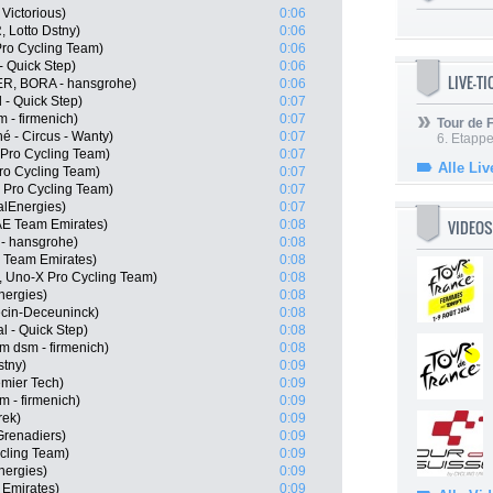
 Victorious)
0:06
 Lotto Dstny)
0:06
Pro Cycling Team)
0:06
- Quick Step)
0:06
LIVE-T
R, BORA - hansgrohe)
0:06
 - Quick Step)
0:07
 - firmenich)
0:07
Tour de
hé - Circus - Wanty)
0:07
6. Etapp
 Pro Cycling Team)
0:07
Alle Liv
ro Cycling Team)
0:07
5 Pro Cycling Team)
0:07
alEnergies)
0:07
VIDEOS
E Team Emirates)
0:08
- hansgrohe)
0:08
 Team Emirates)
0:08
, Uno-X Pro Cycling Team)
0:08
nergies)
0:08
ecin-Deceuninck)
0:08
 - Quick Step)
0:08
m dsm - firmenich)
0:08
stny)
0:09
emier Tech)
0:09
m - firmenich)
0:09
rek)
0:09
Grenadiers)
0:09
ycling Team)
0:09
nergies)
0:09
 Emirates)
0:09