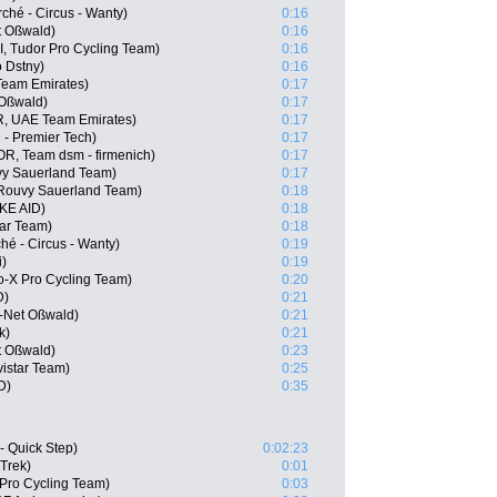
ché - Circus - Wanty)
0:16
t Oßwald)
0:16
, Tudor Pro Cycling Team)
0:16
 Dstny)
0:16
Team Emirates)
0:17
 Oßwald)
0:17
, UAE Team Emirates)
0:17
 - Premier Tech)
0:17
OR, Team dsm - firmenich)
0:17
vy Sauerland Team)
0:17
 Rouvy Sauerland Team)
0:18
IKE AID)
0:18
tar Team)
0:18
ché - Circus - Wanty)
0:19
i)
0:19
o-X Pro Cycling Team)
0:20
D)
0:21
-Net Oßwald)
0:21
k)
0:21
t Oßwald)
0:23
istar Team)
0:25
D)
0:35
- Quick Step)
0:02:23
Trek)
0:01
 Pro Cycling Team)
0:03