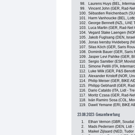
98.
Laurens Huys (BEL, Intermar
99.
Vincent John (GER, Rad-Ne
100.
Sébastien Reichenbach (SUI
101.
Harm Vanhoucke (BEL, Lotto
102.
George Bennett (NZL, UAE 
103.
Luca Martin (GER, Rad-Net
104.
Vegard Stake Laengen (NOR
105.
Jakob Fuglsang (DEN, Israel
106.
Jonas Iversby Hvideberg (N
107.
Silas Köch (GER, Saris Rou
108.
Dominik Bauer (GER, Saris
109.
Jasper Levi Pahlke (GER, B
110.
Sergio Samitier (ESP, Movis
111.
Simone Petilli (ITA, Intermar
112.
Luke Wilk (GER, P&S Benott
113.
Alexander Kristoff (NOR, Un
114.
Philip Meiser (GER, BIKE AI
115.
Philipp Gebhardt (GER, Rad
116.
Dario Cataldo (ITA, Lidl - Tre
117.
Moritz Czasa (GER, Rad-Ne
118.
Iván Ramiro Sosa (COL, Mov
119.
Dawit Yemane (ERI, BIKE AI
23.08.2023: Gesamtwertung
1.
Ethan Vernon (GBR, Soudal 
2.
Mads Pedersen (DEN, Lidl - 
3.
Maikel Zijlaard (NED, Tudor