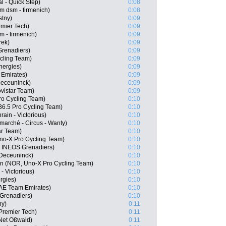
 - Quick Step)
0:08
m dsm - firmenich)
0:08
stny)
0:09
emier Tech)
0:09
m - firmenich)
0:09
rek)
0:09
Grenadiers)
0:09
ycling Team)
0:09
nergies)
0:09
 Emirates)
0:09
Deceuninck)
0:09
vistar Team)
0:09
Pro Cycling Team)
0:10
6.5 Pro Cycling Team)
0:10
ain - Victorious)
0:10
rmarché - Circus - Wanty)
0:10
ar Team)
0:10
o-X Pro Cycling Team)
0:10
, INEOS Grenadiers)
0:10
-Deceuninck)
0:10
n (NOR, Uno-X Pro Cycling Team)
0:10
- Victorious)
0:10
rgies)
0:10
UAE Team Emirates)
0:10
Grenadiers)
0:10
ny)
0:11
 Premier Tech)
0:11
Net Oßwald)
0:11