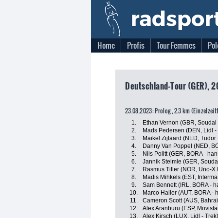
Home
Profis
Tour Femmes
Pol
Deutschland-Tour (GER), 2
23.08.2023: Prolog , 2.3 km (Einzelzei
1.
Ethan Vernon (GBR, Soudal 
2.
Mads Pedersen (DEN, Lidl - 
3.
Maikel Zijlaard (NED, Tudor
4.
Danny Van Poppel (NED, BO
5.
Nils Politt (GER, BORA - ha
6.
Jannik Steimle (GER, Soudal
7.
Rasmus Tiller (NOR, Uno-X 
8.
Madis Mihkels (EST, Intermar
9.
Sam Bennett (IRL, BORA - h
10.
Marco Haller (AUT, BORA - 
11.
Cameron Scott (AUS, Bahrain
12.
Alex Aranburu (ESP, Movista
13.
Alex Kirsch (LUX, Lidl - Trek