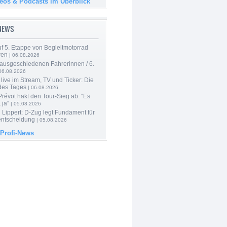
deos & Podcasts im Überblick
-NEWS
f 5. Etappe von Begleitmotorrad
ren
| 06.08.2026
 ausgeschiedenen Fahrerinnen / 6.
06.08.2026
live im Stream, TV und Ticker: Die
des Tages
| 06.08.2026
révot hakt den Tour-Sieg ab: “Es
 ja“
| 05.08.2026
Lippert: D-Zug legt Fundament für
entscheidung
| 05.08.2026
 Profi-News