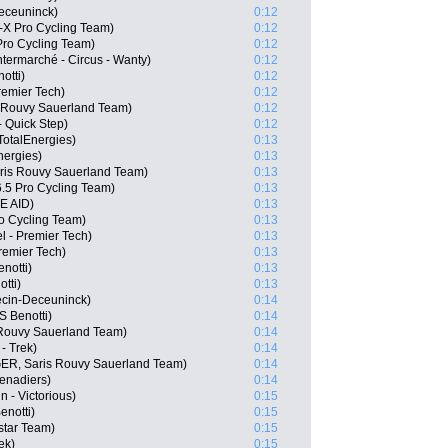
Deceuninck)
0:12
-X Pro Cycling Team)
0:12
Pro Cycling Team)
0:12
ermarché - Circus - Wanty)
0:12
otti)
0:12
remier Tech)
0:12
s Rouvy Sauerland Team)
0:12
- Quick Step)
0:12
otalEnergies)
0:13
nergies)
0:13
is Rouvy Sauerland Team)
0:13
6.5 Pro Cycling Team)
0:13
E AID)
0:13
o Cycling Team)
0:13
l - Premier Tech)
0:13
Premier Tech)
0:13
notti)
0:13
tti)
0:13
ecin-Deceuninck)
0:14
 Benotti)
0:14
 Rouvy Sauerland Team)
0:14
 - Trek)
0:14
GER, Saris Rouvy Sauerland Team)
0:14
enadiers)
0:14
n - Victorious)
0:15
notti)
0:15
star Team)
0:15
ek)
0:15