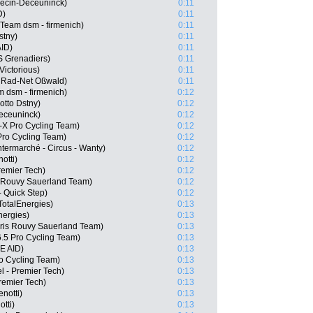
pecin-Deceuninck)
0:11
D)
0:11
Team dsm - firmenich)
0:11
stny)
0:11
AID)
0:11
S Grenadiers)
0:11
Victorious)
0:11
 Rad-Net Oßwald)
0:11
 dsm - firmenich)
0:12
otto Dstny)
0:12
Deceuninck)
0:12
-X Pro Cycling Team)
0:12
Pro Cycling Team)
0:12
ermarché - Circus - Wanty)
0:12
otti)
0:12
remier Tech)
0:12
s Rouvy Sauerland Team)
0:12
- Quick Step)
0:12
otalEnergies)
0:13
nergies)
0:13
is Rouvy Sauerland Team)
0:13
6.5 Pro Cycling Team)
0:13
E AID)
0:13
o Cycling Team)
0:13
l - Premier Tech)
0:13
Premier Tech)
0:13
notti)
0:13
tti)
0:13