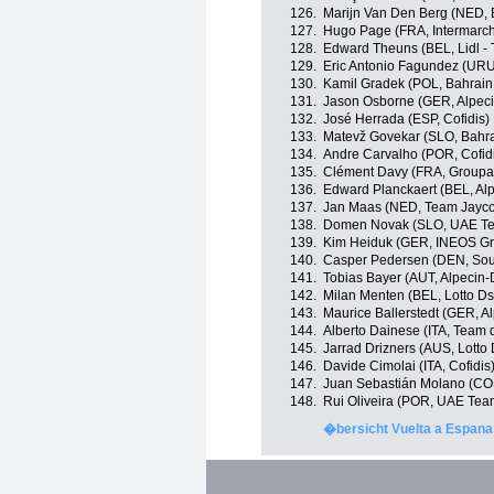
126.
Marijn Van Den Berg (NED, 
127.
Hugo Page (FRA, Intermarché
128.
Edward Theuns (BEL, Lidl - 
129.
Eric Antonio Fagundez (UR
130.
Kamil Gradek (POL, Bahrain 
131.
Jason Osborne (GER, Alpec
132.
José Herrada (ESP, Cofidis)
133.
Matevž Govekar (SLO, Bahrai
134.
Andre Carvalho (POR, Cofid
135.
Clément Davy (FRA, Groupa
136.
Edward Planckaert (BEL, Al
137.
Jan Maas (NED, Team Jayco
138.
Domen Novak (SLO, UAE Te
139.
Kim Heiduk (GER, INEOS Gr
140.
Casper Pedersen (DEN, Soud
141.
Tobias Bayer (AUT, Alpecin
142.
Milan Menten (BEL, Lotto Ds
143.
Maurice Ballerstedt (GER, A
144.
Alberto Dainese (ITA, Team d
145.
Jarrad Drizners (AUS, Lotto 
146.
Davide Cimolai (ITA, Cofidis
147.
Juan Sebastián Molano (CO
148.
Rui Oliveira (POR, UAE Tea
�bersicht Vuelta a Espana