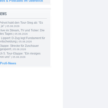
deos & Podcasts im Überblick
-NEWS
révot hakt den Tour-Sieg ab: “Es
 ja“
| 05.08.2026
live im Stream, TV und Ticker: Die
des Tages
| 05.08.2026
Lippert: D-Zug legt Fundament für
entscheidung
| 05.08.2026
Etappe: Strecke für Zuschauer
 gesperrt
| 05.08.2026
h 5. Tour-Etappe: “Ein riesiges
on uns“
| 05.08.2026
 Profi-News