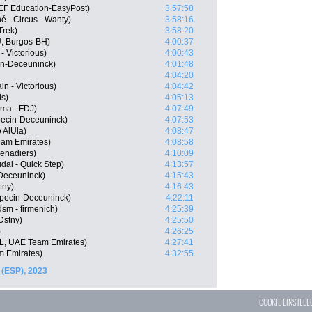
EF Education-EasyPost)
3:57:58
 - Circus - Wanty)
3:58:16
Trek)
3:58:20
U, Burgos-BH)
4:00:37
- Victorious)
4:00:43
in-Deceuninck)
4:01:48
4:04:20
n - Victorious)
4:04:42
is)
4:05:13
ma - FDJ)
4:07:49
pecin-Deceuninck)
4:07:53
 AlUla)
4:08:47
am Emirates)
4:08:58
enadiers)
4:10:09
al - Quick Step)
4:13:57
-Deceuninck)
4:15:43
tny)
4:16:43
lpecin-Deceuninck)
4:22:11
sm - firmenich)
4:25:39
Dstny)
4:25:50
)
4:26:25
L, UAE Team Emirates)
4:27:41
m Emirates)
4:32:55
 (ESP), 2023
COOKIE EINSTEL