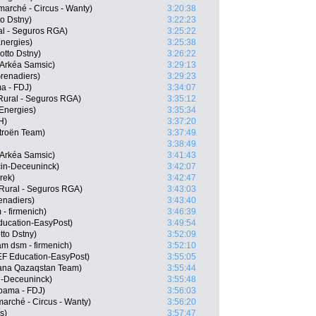
marché - Circus - Wanty)
3:20:38
o Dstny)
3:22:23
al - Seguros RGA)
3:25:22
Energies)
3:25:38
tto Dstny)
3:26:22
 Arkéa Samsic)
3:29:13
renadiers)
3:29:23
a - FDJ)
3:34:07
Rural - Seguros RGA)
3:35:12
lEnergies)
3:35:34
H)
3:37:20
troën Team)
3:37:49
3:38:49
 Arkéa Samsic)
3:41:43
cin-Deceuninck)
3:42:07
rek)
3:42:47
 Rural - Seguros RGA)
3:43:03
enadiers)
3:43:40
- firmenich)
3:46:39
ducation-EasyPost)
3:49:54
tto Dstny)
3:52:09
 dsm - firmenich)
3:52:10
EF Education-EasyPost)
3:55:05
stana Qazaqstan Team)
3:55:44
n-Deceuninck)
3:55:48
pama - FDJ)
3:56:03
arché - Circus - Wanty)
3:56:20
s)
3:57:47