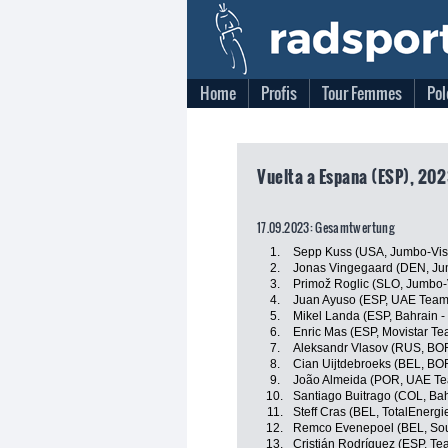
Home
Profis
Tour Femmes
Pol
Vuelta a Espana (ESP), 202
17.09.2023: Gesamtwertung
1.
Sepp Kuss (USA, Jumbo-Vi
2.
Jonas Vingegaard (DEN, J
3.
Primož Roglic (SLO, Jumbo
4.
Juan Ayuso (ESP, UAE Team
5.
Mikel Landa (ESP, Bahrain - 
6.
Enric Mas (ESP, Movistar Te
7.
Aleksandr Vlasov (RUS, BO
8.
Cian Uijtdebroeks (BEL, BO
9.
João Almeida (POR, UAE Te
10.
Santiago Buitrago (COL, Bahr
11.
Steff Cras (BEL, TotalEnergi
12.
Remco Evenepoel (BEL, Soud
13.
Cristián Rodríguez (ESP, T