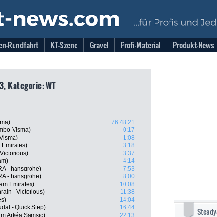
en-Rundfahrt
KT-Szene
Gravel
Profi-Material
Produkt-News
3, Kategorie: WT
sma)
76:48:21
umbo-Visma)
0:17
-Visma)
1:08
 Emirates)
3:18
Victorious)
3:37
am)
4:14
RA - hansgrohe)
7:53
RA - hansgrohe)
8:00
am Emirates)
10:08
ain - Victorious)
11:38
es)
14:04
al - Quick Step)
16:44
Steady
eam Arkéa Samsic)
22:13