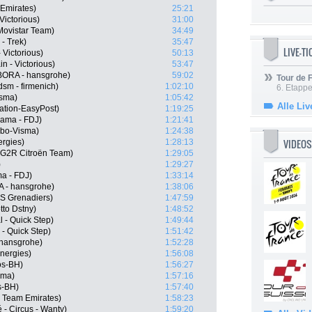
Emirates)
25:21
Victorious)
31:00
Movistar Team)
34:49
- Trek)
35:47
LIVE-T
 Victorious)
50:13
n - Victorious)
53:47
ORA - hansgrohe)
59:02
Tour de
sm - firmenich)
1:02:10
6. Etapp
isma)
1:05:42
Alle Liv
ation-EasyPost)
1:19:25
pama - FDJ)
1:21:41
mbo-Visma)
1:24:38
VIDEOS
ergies)
1:28:13
G2R Citroën Team)
1:29:05
)
1:29:27
a - FDJ)
1:33:14
 - hansgrohe)
1:38:06
S Grenadiers)
1:47:59
tto Dstny)
1:48:52
 - Quick Step)
1:49:44
 - Quick Step)
1:51:42
 hansgrohe)
1:52:28
nergies)
1:56:08
os-BH)
1:56:27
sma)
1:57:16
s-BH)
1:57:40
E Team Emirates)
1:58:23
 - Circus - Wanty)
1:59:20