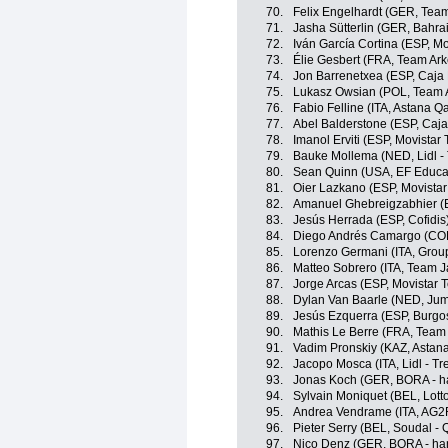
70.
Felix Engelhardt (GER, Team
71.
Jasha Sütterlin (GER, Bahrai
72.
Iván García Cortina (ESP, M
73.
Élie Gesbert (FRA, Team Ar
74.
Jon Barrenetxea (ESP, Caja
75.
Lukasz Owsian (POL, Team 
76.
Fabio Felline (ITA, Astana 
77.
Abel Balderstone (ESP, Caj
78.
Imanol Erviti (ESP, Movistar
79.
Bauke Mollema (NED, Lidl - 
80.
Sean Quinn (USA, EF Educa
81.
Oier Lazkano (ESP, Movista
82.
Amanuel Ghebreigzabhier (ER
83.
Jesús Herrada (ESP, Cofidis
84.
Diego Andrés Camargo (COL
85.
Lorenzo Germani (ITA, Grou
86.
Matteo Sobrero (ITA, Team J
87.
Jorge Arcas (ESP, Movistar 
88.
Dylan Van Baarle (NED, Ju
89.
Jesús Ezquerra (ESP, Burgo
90.
Mathis Le Berre (FRA, Team
91.
Vadim Pronskiy (KAZ, Astan
92.
Jacopo Mosca (ITA, Lidl - Tr
93.
Jonas Koch (GER, BORA - h
94.
Sylvain Moniquet (BEL, Lott
95.
Andrea Vendrame (ITA, AG2
96.
Pieter Serry (BEL, Soudal - 
97.
Nico Denz (GER, BORA - ha