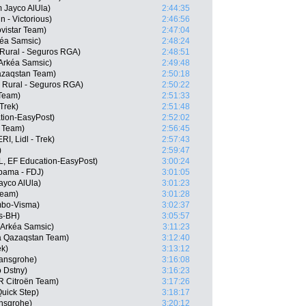
 Jayco AlUla)
2:44:35
n - Victorious)
2:46:56
ovistar Team)
2:47:04
kéa Samsic)
2:48:24
 Rural - Seguros RGA)
2:48:51
Arkéa Samsic)
2:49:48
Qazaqstan Team)
2:50:18
a Rural - Seguros RGA)
2:50:22
 Team)
2:51:33
Trek)
2:51:48
tion-EasyPost)
2:52:02
r Team)
2:56:45
I, Lidl - Trek)
2:57:43
)
2:59:47
, EF Education-EasyPost)
3:00:24
pama - FDJ)
3:01:05
ayco AlUla)
3:01:23
Team)
3:01:28
mbo-Visma)
3:02:37
s-BH)
3:05:57
 Arkéa Samsic)
3:11:23
a Qazaqstan Team)
3:12:40
ek)
3:13:12
ansgrohe)
3:16:08
o Dstny)
3:16:23
R Citroën Team)
3:17:26
Quick Step)
3:18:17
nsgrohe)
3:20:12