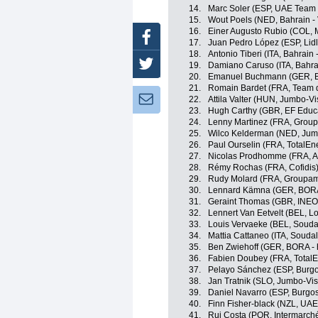
14.
Marc Soler (ESP, UAE Team 
15.
Wout Poels (NED, Bahrain - 
16.
Einer Augusto Rubio (COL, 
Facebook
17.
Juan Pedro López (ESP, Lidl 
18.
Antonio Tiberi (ITA, Bahrain -
Twitter
19.
Damiano Caruso (ITA, Bahrai
20.
Emanuel Buchmann (GER, B
21.
Romain Bardet (FRA, Team d
Newsletter:
22.
Attila Valter (HUN, Jumbo-V
23.
Hugh Carthy (GBR, EF Educ
24.
Lenny Martinez (FRA, Grou
25.
Wilco Kelderman (NED, Ju
26.
Paul Ourselin (FRA, TotalEn
27.
Nicolas Prodhomme (FRA, A
28.
Rémy Rochas (FRA, Cofidis
29.
Rudy Molard (FRA, Groupam
30.
Lennard Kämna (GER, BORA
31.
Geraint Thomas (GBR, INEO
32.
Lennert Van Eetvelt (BEL, Lo
33.
Louis Vervaeke (BEL, Soudal
34.
Mattia Cattaneo (ITA, Soudal
35.
Ben Zwiehoff (GER, BORA -
36.
Fabien Doubey (FRA, TotalE
37.
Pelayo Sánchez (ESP, Burg
38.
Jan Tratnik (SLO, Jumbo-Vi
39.
Daniel Navarro (ESP, Burgo
40.
Finn Fisher-black (NZL, UA
41.
Rui Costa (POR, Intermarché