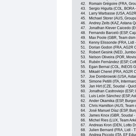
42.
Romain Grégoire (FRA, Gro
43.
Sergio Higuita (COL, BORA 
44.
Larry Warbasse (USA, AG2R
45.
Michael Storer (AUS, Group
46.
Andrey Zeits (KAZ, Astana 
47.
Jonathan Klever Caicedo (E
48.
Fernando Barceló (ESP, Caj
49.
Max Poole (GBR, Team dsm -
50.
Kenny Elissonde (FRA, Lidl -
51.
Dorian Godon (FRA, AG2R C
52.
Robert Gesink (NED, Jumbo
53.
Nelson Oliveira (POR, Movis
54.
Rubén Fernández (ESP, Cofi
55.
Egan Bernal (COL, INEOS G
56.
Mikaël Cherel (FRA, AG2R C
57.
Joe Dombrowski (USA, Asta
58.
Simone Petilli (ITA, Intermar
59.
Jan Hirt (CZE, Soudal - Quic
60.
Jonathan Castroviejo (ESP,
61.
Luis León Sánchez (ESP, A
62.
Ander Okamika (ESP, Burgo
63.
Chris Hamilton (AUS, Team d
64.
José Manuel Díaz (ESP, Bu
65.
James Knox (GBR, Soudal - 
66.
Michel Ries (LUX, Team Ark
67.
Andreas Kron (DEN, Lotto D
68.
Julien Bernard (FRA, Lidl - T
69.
Andrea Piccolo (ITA, EF Edu