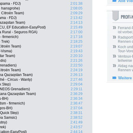
Alle Vi
upama - FDJ)
2:01:38
- hansgrohe)
2:08:05
 Citroën Team)
2:09:29
PROFI
ama - FDJ)
2:13:42
Qazaqstan Team)
2:14:13
CU, EF Education-EasyPost)
2:15:49
Ferrand-P
a Rural - Seguros RGA)
2:17:00
ist vorbei,
 firmenich)
2:17:18
Radsport 
 Trek)
2:18:25
Rennen 
itroën Team)
2:19:07
Koch und 
-Visma)
2:19:43
Tour-Vor
tar Team)
2:20:10
Ventoux-
dis)
2:21:26
teilweise
renadiers)
2:22:50
Aldag nac
itroën Team)
2:24:19
Rennen v
na Qazaqstan Team)
2:26:13
Weitere
ché - Circus - Wanty)
2:27:46
k Step)
2:29:04
 INEOS Grenadiers)
2:29:11
stana Qazaqstan Team)
2:36:29
s-BH)
2:36:34
sm - firmenich)
2:36:47
rgos-BH)
2:37:04
Quick Step)
2:38:31
éa Samsic)
2:38:52
stny)
2:41:49
rek)
2:43:57
cation-EasyPost)
2:44:14