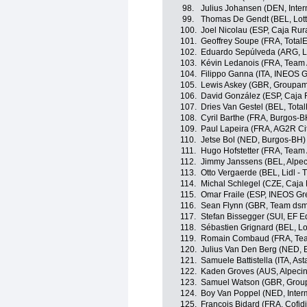
98.
Julius Johansen (DEN, Inter
99.
Thomas De Gendt (BEL, Lott
100.
Joel Nicolau (ESP, Caja Rur
101.
Geoffrey Soupe (FRA, Total
102.
Eduardo Sepúlveda (ARG, Lo
103.
Kévin Ledanois (FRA, Team
104.
Filippo Ganna (ITA, INEOS G
105.
Lewis Askey (GBR, Groupam
106.
David González (ESP, Caja 
107.
Dries Van Gestel (BEL, Tota
108.
Cyril Barthe (FRA, Burgos-B
109.
Paul Lapeira (FRA, AG2R Ci
110.
Jetse Bol (NED, Burgos-BH)
111.
Hugo Hofstetter (FRA, Team
112.
Jimmy Janssens (BEL, Alpe
113.
Otto Vergaerde (BEL, Lidl - T
114.
Michal Schlegel (CZE, Caja
115.
Omar Fraile (ESP, INEOS Gr
116.
Sean Flynn (GBR, Team dsm 
117.
Stefan Bissegger (SUI, EF E
118.
Sébastien Grignard (BEL, Lo
119.
Romain Combaud (FRA, Team
120.
Julius Van Den Berg (NED, 
121.
Samuele Battistella (ITA, A
122.
Kaden Groves (AUS, Alpeci
123.
Samuel Watson (GBR, Grou
124.
Boy Van Poppel (NED, Interm
125.
François Bidard (FRA, Cofidi