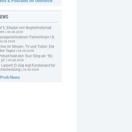
deos & Podcasts im Überblick
-NEWS
f 5. Etappe von Begleitmotorrad
ren
| 06.08.2026
 ausgeschiedenen Fahrerinnen / 6.
06.08.2026
live im Stream, TV und Ticker: Die
des Tages
| 06.08.2026
révot hakt den Tour-Sieg ab: “Es
 ja“
| 05.08.2026
Lippert: D-Zug legt Fundament für
entscheidung
| 05.08.2026
 Profi-News