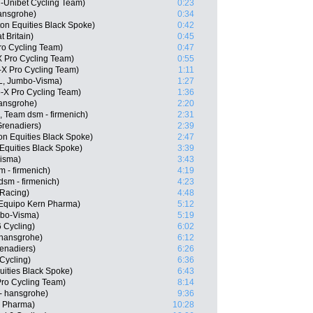
T-Unibet Cycling Team)
0:23
ansgrohe)
0:34
on Equities Black Spoke)
0:42
 Britain)
0:45
Pro Cycling Team)
0:47
 Pro Cycling Team)
0:55
X Pro Cycling Team)
1:11
L, Jumbo-Visma)
1:27
-X Pro Cycling Team)
1:36
ansgrohe)
2:20
 Team dsm - firmenich)
2:31
renadiers)
2:39
on Equities Black Spoke)
2:47
Equities Black Spoke)
3:39
Visma)
3:43
m - firmenich)
4:19
sm - firmenich)
4:23
 Racing)
4:48
Equipo Kern Pharma)
5:12
mbo-Visma)
5:19
 Cycling)
6:02
 hansgrohe)
6:12
enadiers)
6:26
Cycling)
6:36
uities Black Spoke)
6:43
Pro Cycling Team)
8:14
- hansgrohe)
9:36
n Pharma)
10:28