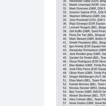
30.
Alexander Salby (DEN, Bin
31.
Martin Urianstad (NOR, Uno
32.
Mark Donovan (GBR, Q36.5 
33.
Szymon Sajnok (POL, Q36.5
34.
Stephen Williams (GBR, Grea
35.
Joey Rosskopf (USA, Q36.5 
36.
Iñigo Elosegui (ESP, Equip
37.
Lennert Teugels (BEL, Bing
38.
Zeb Kyffin (GBR, Saint Piran
39.
Floris De Tier (BEL, Bingoal
40.
Mark Stewart (GBR, Bolton E
41.
Dimitri Peyskens (BEL, Bing
42.
Igor Arrieta (ESP, Equipo K
43.
Alexandar Richardson (GBR,
44.
Jack Rootkin-gray (GBR, Sai
45.
Sander De Pestel (BEL, Team
46.
Óscar Rodríguez (ESP, Movi
47.
Max Walker (GBR, Trinity Ra
48.
José Félix Parra (ESP, Equi
49.
Oliver Rees (GBR, Trinity Ra
50.
Gregor Mühlberger (AUT, Mo
51.
Elias Maris (BEL, Team Fland
52.
Kamiel Bonneu (BEL, Team F
53.
Nícolas Sessler (BRA, Globa
54.
Ben Turner (GBR, INEOS Gr
55.
Abram Stockman (BEL, TDT-
56.
Alex Colman (BEL, Team Fla
57.
Noah Hobbs (GBR, Great Bri