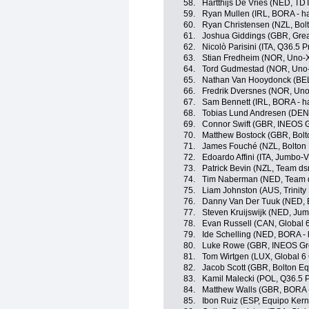
58.
Hartthijs De Vries (NED, TD
59.
Ryan Mullen (IRL, BORA - h
60.
Ryan Christensen (NZL, Bolt
61.
Joshua Giddings (GBR, Great
62.
Nicolò Parisini (ITA, Q36.5 
63.
Stian Fredheim (NOR, Uno-X
64.
Tord Gudmestad (NOR, Uno-
65.
Nathan Van Hooydonck (BE
66.
Fredrik Dversnes (NOR, Uno
67.
Sam Bennett (IRL, BORA - h
68.
Tobias Lund Andresen (DEN,
69.
Connor Swift (GBR, INEOS G
70.
Matthew Bostock (GBR, Bolt
71.
James Fouché (NZL, Bolton 
72.
Edoardo Affini (ITA, Jumbo-
73.
Patrick Bevin (NZL, Team ds
74.
Tim Naberman (NED, Team d
75.
Liam Johnston (AUS, Trinity
76.
Danny Van Der Tuuk (NED, 
77.
Steven Kruijswijk (NED, Ju
78.
Evan Russell (CAN, Global 6
79.
Ide Schelling (NED, BORA -
80.
Luke Rowe (GBR, INEOS Gr
81.
Tom Wirtgen (LUX, Global 6 
82.
Jacob Scott (GBR, Bolton Eq
83.
Kamil Malecki (POL, Q36.5 
84.
Matthew Walls (GBR, BORA 
85.
Ibon Ruiz (ESP, Equipo Ker