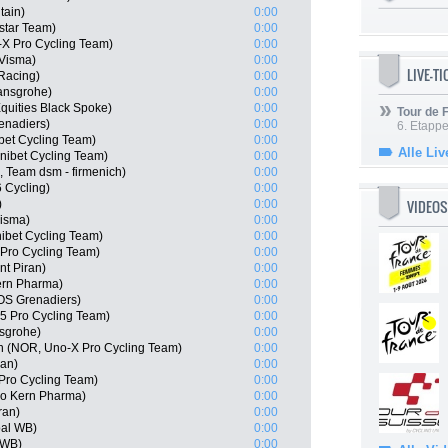
tain)
0:00
star Team)
0:00
-X Pro Cycling Team)
0:00
-Visma)
0:00
LIVE-T
 Racing)
0:00
ansgrohe)
0:00
quities Black Spoke)
0:00
Tour de
enadiers)
0:00
6. Etapp
bet Cycling Team)
0:00
Alle Liv
nibet Cycling Team)
0:00
 Team dsm - firmenich)
0:00
 Cycling)
0:00
VIDEOS
)
0:00
Visma)
0:00
ibet Cycling Team)
0:00
Pro Cycling Team)
0:00
nt Piran)
0:00
ern Pharma)
0:00
OS Grenadiers)
0:00
 Pro Cycling Team)
0:00
nsgrohe)
0:00
n (NOR, Uno-X Pro Cycling Team)
0:00
ran)
0:00
Pro Cycling Team)
0:00
po Kern Pharma)
0:00
ran)
0:00
oal WB)
0:00
 WB)
0:00