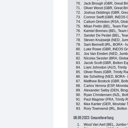
70.
Jack Brough (GBR, Great Bri
71.
Oliver Wood (GBR, Great Bri
72.
Joshua Giddings (GBR, Great
73.
Connor Swift (GBR, INEOS G
74.
Callum Ormiston (RSA, Globa
75.
Milan Fretin (BEL, Team Flan
76.
Kamiel Bonneu (BEL, Team F
77.
Sander De Pestel (BEL, Team
78.
Steven Kruijswijk (NED, Ju
79.
Sam Bennett (IRL, BORA - h
80.
Luke Rowe (GBR, INEOS Gr
81.
Jos Van Emden (NED, Jumb
82.
Nícolas Sessler (BRA, Globa
83.
Jacob Scott (GBR, Bolton Eq
84.
Liam Johnston (AUS, Trinity
85.
Oliver Rees (GBR, Trinity Ra
86.
Ide Schelling (NED, BORA -
87.
Matthew Bostock (GBR, Bolt
88.
Carlos Verona (ESP, Movist
89.
Alexander Salby (DEN, Bin
90.
Ryan Christensen (NZL, Bolt
91.
Paul Magnier (FRA, Trinity 
92.
Max Kanter (GER, Movistar 
93.
Rory Townsend (IRL, Bolton 
08.09.2023: Gesamtwertung
1.
Wout Van Aert (BEL, Jumbo