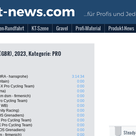
en-Rundfahrt
KT-Szene
Gravel
Profi-Material
Produkt-News
(GBR), 2023, Kategorie: PRO
RA - hansgrohe)
3:14:34
itain)
0:00
X Pro Cycling Team)
0:00
sma)
0:00
 dsm - firmenich)
0:00
Pro Cycling Team)
0:00
l WB)
0:00
ity Racing)
0:00
S Grenadiers)
0:00
 Pro Cycling Team)
0:00
 Pro Cycling Team)
0:00
OS Grenadiers)
0:00
Steady
 - firmenich)
0:00