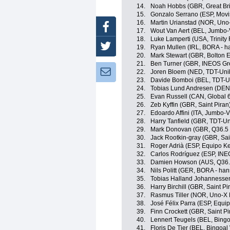
14.
Noah Hobbs (GBR, Great Bri
15.
Gonzalo Serrano (ESP, Movi
16.
Martin Urianstad (NOR, Uno
Facebook
17.
Wout Van Aert (BEL, Jumbo
18.
Luke Lamperti (USA, Trinity
Twitter
19.
Ryan Mullen (IRL, BORA - h
20.
Mark Stewart (GBR, Bolton E
21.
Ben Turner (GBR, INEOS Gr
Newsletter:
22.
Joren Bloem (NED, TDT-Uni
23.
Davide Bomboi (BEL, TDT-U
24.
Tobias Lund Andresen (DEN,
25.
Evan Russell (CAN, Global 6
26.
Zeb Kyffin (GBR, Saint Piran
27.
Edoardo Affini (ITA, Jumbo-
28.
Harry Tanfield (GBR, TDT-Un
29.
Mark Donovan (GBR, Q36.5 
30.
Jack Rootkin-gray (GBR, Sai
31.
Roger Adrià (ESP, Equipo K
32.
Carlos Rodríguez (ESP, INE
33.
Damien Howson (AUS, Q36.5
34.
Nils Politt (GER, BORA - ha
35.
Tobias Halland Johannesse
36.
Harry Birchill (GBR, Saint Pi
37.
Rasmus Tiller (NOR, Uno-X 
38.
José Félix Parra (ESP, Equi
39.
Finn Crockett (GBR, Saint Pi
40.
Lennert Teugels (BEL, Bing
41.
Floris De Tier (BEL, Bingoal