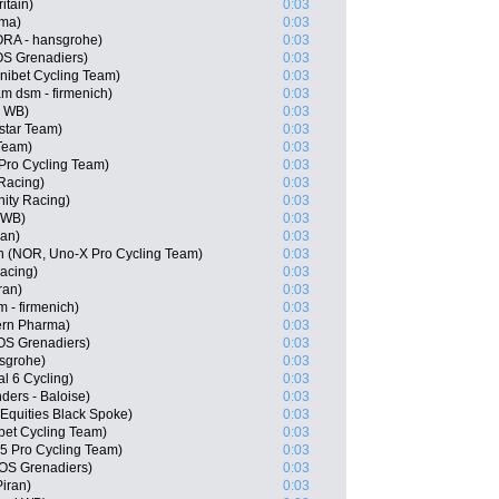
itain)
0:03
sma)
0:03
RA - hansgrohe)
0:03
S Grenadiers)
0:03
nibet Cycling Team)
0:03
 dsm - firmenich)
0:03
l WB)
0:03
star Team)
0:03
Team)
0:03
Pro Cycling Team)
0:03
 Racing)
0:03
ity Racing)
0:03
 WB)
0:03
ran)
0:03
n (NOR, Uno-X Pro Cycling Team)
0:03
Racing)
0:03
ran)
0:03
 - firmenich)
0:03
ern Pharma)
0:03
OS Grenadiers)
0:03
nsgrohe)
0:03
l 6 Cycling)
0:03
ders - Baloise)
0:03
Equities Black Spoke)
0:03
bet Cycling Team)
0:03
 Pro Cycling Team)
0:03
OS Grenadiers)
0:03
Piran)
0:03