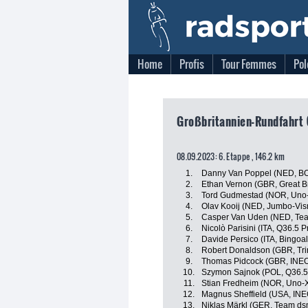
Home
Profis
Tour Femmes
Pol
Großbritannien-Rundfahrt 
08.09.2023: 6. Etappe , 146.2 km
1.
Danny Van Poppel (NED, BO
2.
Ethan Vernon (GBR, Great Br
3.
Tord Gudmestad (NOR, Uno-
4.
Olav Kooij (NED, Jumbo-Vi
5.
Casper Van Uden (NED, Team
6.
Nicolò Parisini (ITA, Q36.5 
7.
Davide Persico (ITA, Bingoa
8.
Robert Donaldson (GBR, Trin
9.
Thomas Pidcock (GBR, INEO
10.
Szymon Sajnok (POL, Q36.5
11.
Stian Fredheim (NOR, Uno-X
12.
Magnus Sheffield (USA, INE
13.
Niklas Märkl (GER, Team dsm