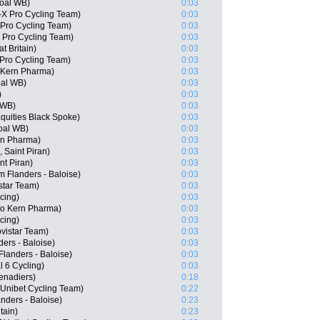
goal WB)
0:03
-X Pro Cycling Team)
0:03
Pro Cycling Team)
0:03
 Pro Cycling Team)
0:03
t Britain)
0:03
Pro Cycling Team)
0:03
o Kern Pharma)
0:03
oal WB)
0:03
)
0:03
 WB)
0:03
quities Black Spoke)
0:03
oal WB)
0:03
ern Pharma)
0:03
 Saint Piran)
0:03
nt Piran)
0:03
 Flanders - Baloise)
0:03
star Team)
0:03
cing)
0:03
po Kern Pharma)
0:03
cing)
0:03
vistar Team)
0:03
ers - Baloise)
0:03
landers - Baloise)
0:03
l 6 Cycling)
0:03
enadiers)
0:18
Unibet Cycling Team)
0:22
nders - Baloise)
0:23
tain)
0:23