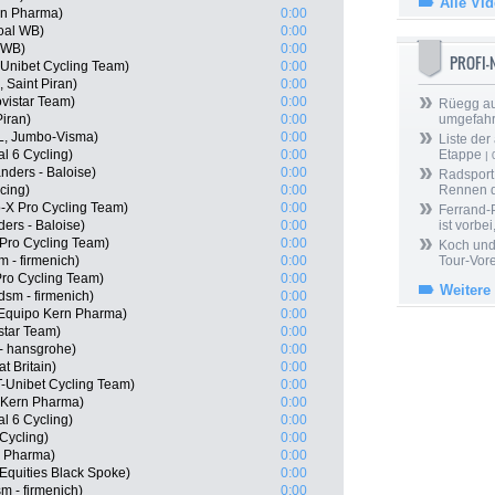
Alle Vi
ern Pharma)
0:00
oal WB)
0:00
 WB)
0:00
PROFI
Unibet Cycling Team)
0:00
 Saint Piran)
0:00
vistar Team)
0:00
Rüegg au
Piran)
0:00
umgefah
L, Jumbo-Visma)
0:00
Liste der
l 6 Cycling)
0:00
Etappe
| 
nders - Baloise)
0:00
Radsport 
cing)
0:00
Rennen 
-X Pro Cycling Team)
0:00
Ferrand-P
ers - Baloise)
0:00
ist vorbei,
Pro Cycling Team)
0:00
Koch und 
m - firmenich)
0:00
Tour-Vor
Pro Cycling Team)
0:00
Weitere
sm - firmenich)
0:00
Equipo Kern Pharma)
0:00
star Team)
0:00
- hansgrohe)
0:00
t Britain)
0:00
T-Unibet Cycling Team)
0:00
o Kern Pharma)
0:00
l 6 Cycling)
0:00
Cycling)
0:00
n Pharma)
0:00
Equities Black Spoke)
0:00
m - firmenich)
0:00