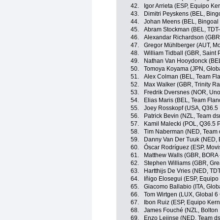
42.
Igor Arrieta (ESP, Equipo K
43.
Dimitri Peyskens (BEL, Bing
44.
Johan Meens (BEL, Bingoal
45.
Abram Stockman (BEL, TDT-
46.
Alexandar Richardson (GBR,
47.
Gregor Mühlberger (AUT, Mo
48.
William Tidball (GBR, Saint 
49.
Nathan Van Hooydonck (BE
50.
Tomoya Koyama (JPN, Globa
51.
Alex Colman (BEL, Team Fla
52.
Max Walker (GBR, Trinity Ra
53.
Fredrik Dversnes (NOR, Uno
54.
Elias Maris (BEL, Team Fland
55.
Joey Rosskopf (USA, Q36.5 
56.
Patrick Bevin (NZL, Team ds
57.
Kamil Malecki (POL, Q36.5 
58.
Tim Naberman (NED, Team d
59.
Danny Van Der Tuuk (NED, 
60.
Óscar Rodríguez (ESP, Movi
61.
Matthew Walls (GBR, BORA 
62.
Stephen Williams (GBR, Grea
63.
Hartthijs De Vries (NED, TD
64.
Iñigo Elosegui (ESP, Equip
65.
Giacomo Ballabio (ITA, Globa
66.
Tom Wirtgen (LUX, Global 6 
67.
Ibon Ruiz (ESP, Equipo Ker
68.
James Fouché (NZL, Bolton 
69.
Enzo Leijnse (NED, Team ds