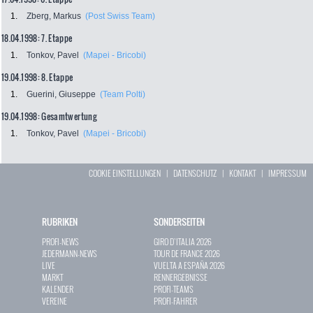
1.
Zberg, Markus
(Post Swiss Team)
18.04.1998: 7. Etappe
1.
Tonkov, Pavel
(Mapei - Bricobi)
19.04.1998: 8. Etappe
1.
Guerini, Giuseppe
(Team Polti)
19.04.1998: Gesamtwertung
1.
Tonkov, Pavel
(Mapei - Bricobi)
COOKIE EINSTELLUNGEN
|
DATENSCHUTZ
|
KONTAKT
|
IMPRESSUM
RUBRIKEN
SONDERSEITEN
PROFI-NEWS
GIRO D`ITALIA 2026
JEDERMANN-NEWS
TOUR DE FRANCE 2026
LIVE
VUELTA A ESPAÑA 2026
MARKT
RENNERGEBNISSE
KALENDER
PROFI-TEAMS
VEREINE
PROFI-FAHRER