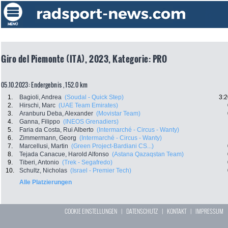
Giro del Piemonte (ITA), 2023, Kategorie: PRO
05.10.2023: Endergebnis , 152.0 km
1.
Bagioli, Andrea
(Soudal - Quick Step)
3:2
2.
Hirschi, Marc
(UAE Team Emirates)
3.
Aranburu Deba, Alexander
(Movistar Team)
4.
Ganna, Filippo
(INEOS Grenadiers)
5.
Faria da Costa, Rui Alberto
(Intermarché - Circus - Wanty)
6.
Zimmermann, Georg
(Intermarché - Circus - Wanty)
7.
Marcellusi, Martin
(Green Project-Bardiani CS...)
8.
Tejada Canacue, Harold Alfonso
(Astana Qazaqstan Team)
9.
Tiberi, Antonio
(Trek - Segafredo)
10.
Schultz, Nicholas
(Israel - Premier Tech)
Alle Platzierungen
COOKIE EINSTELLUNGEN
|
DATENSCHUTZ
|
KONTAKT
|
IMPRESSUM