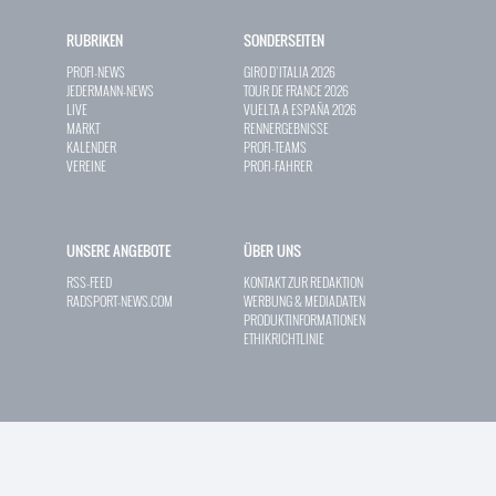
RUBRIKEN
SONDERSEITEN
PROFI-NEWS
GIRO D`ITALIA 2026
JEDERMANN-NEWS
TOUR DE FRANCE 2026
LIVE
VUELTA A ESPAÑA 2026
MARKT
RENNERGEBNISSE
KALENDER
PROFI-TEAMS
VEREINE
PROFI-FAHRER
UNSERE ANGEBOTE
ÜBER UNS
RSS-FEED
KONTAKT ZUR REDAKTION
RADSPORT-NEWS.COM
WERBUNG & MEDIADATEN
PRODUKTINFORMATIONEN
ETHIKRICHTLINIE