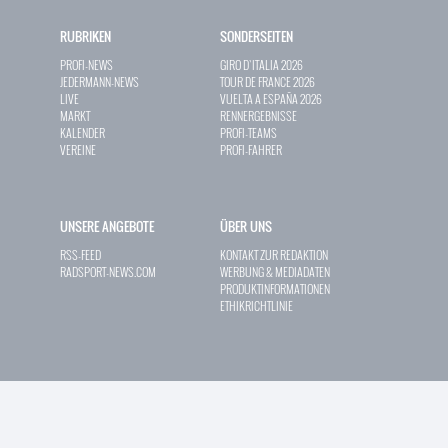
RUBRIKEN
SONDERSEITEN
PROFI-NEWS
GIRO D`ITALIA 2026
JEDERMANN-NEWS
TOUR DE FRANCE 2026
LIVE
VUELTA A ESPAÑA 2026
MARKT
RENNERGEBNISSE
KALENDER
PROFI-TEAMS
VEREINE
PROFI-FAHRER
UNSERE ANGEBOTE
ÜBER UNS
RSS-FEED
KONTAKT ZUR REDAKTION
RADSPORT-NEWS.COM
WERBUNG & MEDIADATEN
PRODUKTINFORMATIONEN
ETHIKRICHTLINIE