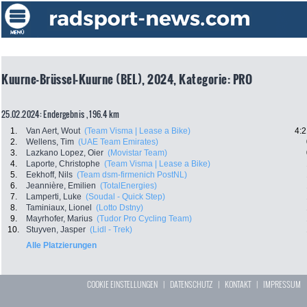
Kuurne-Brüssel-Kuurne (BEL), 2024, Kategorie: PRO
25.02.2024: Endergebnis , 196.4 km
1.
Van Aert, Wout
(Team Visma | Lease a Bike)
4:2
2.
Wellens, Tim
(UAE Team Emirates)
3.
Lazkano Lopez, Oier
(Movistar Team)
4.
Laporte, Christophe
(Team Visma | Lease a Bike)
5.
Eekhoff, Nils
(Team dsm-firmenich PostNL)
6.
Jeannière, Emilien
(TotalEnergies)
7.
Lamperti, Luke
(Soudal - Quick Step)
8.
Taminiaux, Lionel
(Lotto Dstny)
9.
Mayrhofer, Marius
(Tudor Pro Cycling Team)
10.
Stuyven, Jasper
(Lidl - Trek)
Alle Platzierungen
COOKIE EINSTELLUNGEN
|
DATENSCHUTZ
|
KONTAKT
|
IMPRESSUM