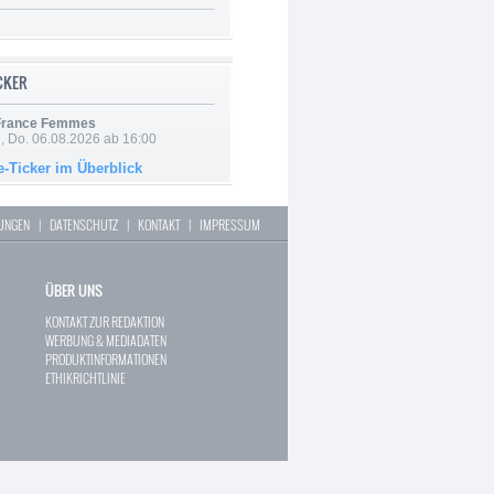
ICKER
 France Femmes
e, Do. 06.08.2026 ab 16:00
e-Ticker im Überblick
LUNGEN
|
DATENSCHUTZ
|
KONTAKT
|
IMPRESSUM
ÜBER UNS
KONTAKT ZUR REDAKTION
WERBUNG & MEDIADATEN
PRODUKTINFORMATIONEN
ETHIKRICHTLINIE