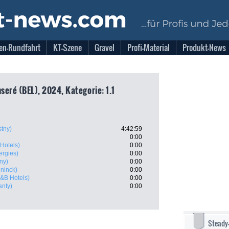
en-Rundfahrt
KT-Szene
Gravel
Profi-Material
Produkt-News
seré (BEL), 2024, Kategorie: 1.1
stny)
4:42:59
0:00
Hotels)
0:00
ergies)
0:00
tny)
0:00
ninck)
0:00
B&B Hotels)
0:00
anty)
0:00
Steady