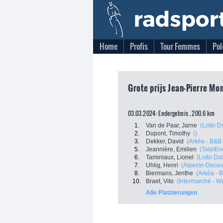
Home
Profis
Tour Femmes
Pol
Grote prijs Jean-Pierre Mon
03.03.2024: Endergebnis , 200.6 km
1.
Van de Paar, Jarne
(Lotto D
2.
Dupont, Timothy
()
3.
Dekker, David
(Arkéa - B&B 
5.
Jeannière, Emilien
(TotalEn
6.
Taminiaux, Lionel
(Lotto Ds
7.
Uhlig, Henri
(Alpecin-Deceu
8.
Biermans, Jenthe
(Arkéa - 
10.
Braet, Vito
(Intermarché - W
Alle Platzierungen