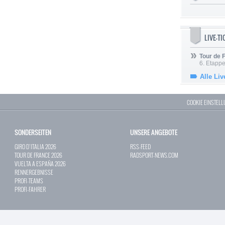
LIVE-T
Tour de
6. Etapp
Alle Liv
COOKIE EINSTEL
SONDERSEITEN
UNSERE ANGEBOTE
GIRO D`ITALIA 2026
RSS-FEED
TOUR DE FRANCE 2026
RADSPORT-NEWS.COM
VUELTA A ESPAÑA 2026
RENNERGEBNISSE
PROFI-TEAMS
PROFI-FAHRER