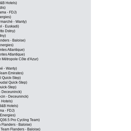
B&B Hotels)
dis)
ama - FDJ)
ergies)
ermarché - Wanty)
l - Euskadi)
tto Dstny)
tny)
nders - Baloise)
Energies)
tes Atlantique)
tes Atlantique)
 Métropole Côte d'Azur)
hé - Wanty)
 Team Emirates)
l Quick-Step)
oudal Quick-Step)
uick-Step)
- Deceuninck)
cin - Deceuninck)
 Hotels)
B&B Hotels)
ma - FDJ)
lEnergies)
 Q36.5 Pro Cycling Team)
m Flanders - Baloise)
Team Flanders - Baloise)