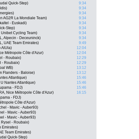
udal Quick-Step)
9:34
idis)
9:34
nergies)
9:34
lon AG2R La Mondiale Team)
9:34
altel - Euskadi)
9:34
ick-Step)
9:34
 Unibet Cycling Team)
9:34
, Alpecin - Deceuninck)
9:34
L, UAE Team Emirates)
9:49
 AlUla)
12:04
e Métropole Côte d'Azur)
12:04
l - Roubaix)
12:29
 - Roubaix)
12:29
goal WB)
13:12
 Flanders - Baloise)
13:12
tes Atlantique)
15:46
U Nantes Atlantique)
15:46
oupama - FDJ)
15:46
RA, Nice Métropole Côte d'Azur)
16:15
upama - FDJ)
tropole Côte d'Azur)
hel - Mavic - Auber93)
el - Mavic - Auber93)
el - Mavic - Auber93)
 Rysel - Roubaix)
m Emirates)
AE Team Emirates)
udal Quick-Step)