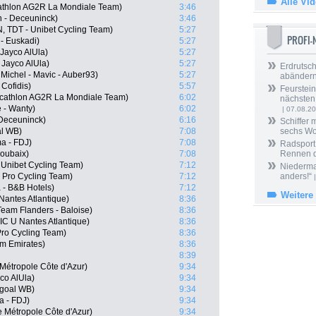
Alle Vi
athlon AG2R La Mondiale Team)
3:46
n - Deceuninck)
3:46
, TDT - Unibet Cycling Team)
5:27
PROFI
 - Euskadi)
5:27
Jayco AlUla)
5:27
Jayco AlUla)
5:27
Erdrutsch
Michel - Mavic - Auber93)
5:27
abänder
Cofidis)
5:57
Feurstein
Decathlon AG2R La Mondiale Team)
6:02
nächsten
é - Wanty)
6:02
| 07.08.2
 Deceuninck)
6:16
Schiffer 
al WB)
7:08
sechs W
a - FDJ)
7:08
Radsport 
Roubaix)
7:08
Rennen 
Unibet Cycling Team)
7:12
Niedermai
 Pro Cycling Team)
7:12
anders!“
|
 - B&B Hotels)
7:12
Weitere
Nantes Atlantique)
8:36
eam Flanders - Baloise)
8:36
IC U Nantes Atlantique)
8:36
Pro Cycling Team)
8:36
m Emirates)
8:36
8:39
Métropole Côte d'Azur)
9:34
co AlUla)
9:34
ngoal WB)
9:34
a - FDJ)
9:34
 Métropole Côte d'Azur)
9:34