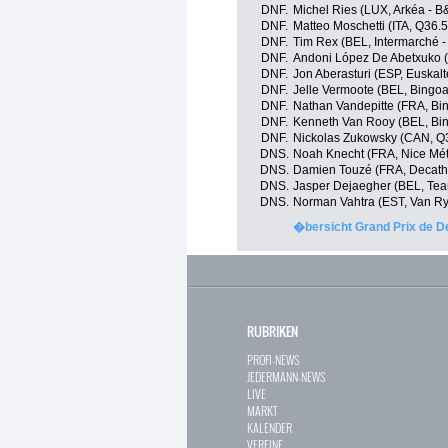
DNF.
Michel Ries (LUX, Arkéa - B
DNF.
Matteo Moschetti (ITA, Q36.
DNF.
Tim Rex (BEL, Intermarché -
DNF.
Andoni López De Abetxuko (E
DNF.
Jon Aberasturi (ESP, Euskalt
DNF.
Jelle Vermoote (BEL, Bingo
DNF.
Nathan Vandepitte (FRA, Bi
DNF.
Kenneth Van Rooy (BEL, Bi
DNF.
Nickolas Zukowsky (CAN, Q3
DNS.
Noah Knecht (FRA, Nice Mét
DNS.
Damien Touzé (FRA, Decath
DNS.
Jasper Dejaegher (BEL, Tea
DNS.
Norman Vahtra (EST, Van Ry
�bersicht Grand Prix de D
RUBRIKEN
PROFI-NEWS
JEDERMANN-NEWS
LIVE
MARKT
KALENDER
VEREINE