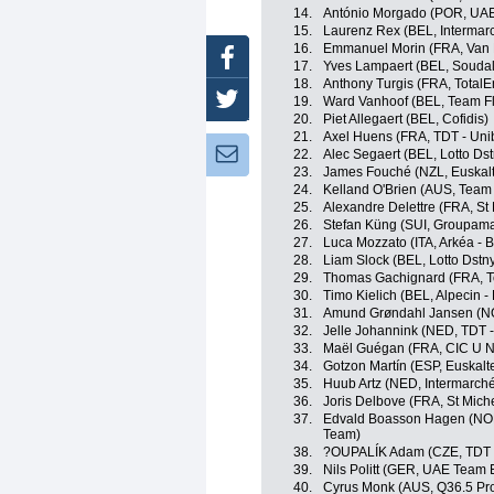
14.
António Morgado (POR, UAE
15.
Laurenz Rex (BEL, Intermar
16.
Emmanuel Morin (FRA, Van 
Facebook
17.
Yves Lampaert (BEL, Soudal
18.
Anthony Turgis (FRA, TotalE
Twitter
19.
Ward Vanhoof (BEL, Team Fl
20.
Piet Allegaert (BEL, Cofidis)
21.
Axel Huens (FRA, TDT - Uni
Newsletter:
22.
Alec Segaert (BEL, Lotto Dst
23.
James Fouché (NZL, Euskalt
24.
Kelland O'Brien (AUS, Team
25.
Alexandre Delettre (FRA, St 
26.
Stefan Küng (SUI, Groupama
27.
Luca Mozzato (ITA, Arkéa - 
28.
Liam Slock (BEL, Lotto Dstn
29.
Thomas Gachignard (FRA, T
30.
Timo Kielich (BEL, Alpecin 
31.
Amund Grøndahl Jansen (NO
32.
Jelle Johannink (NED, TDT -
33.
Maël Guégan (FRA, CIC U Na
34.
Gotzon Martín (ESP, Euskalte
35.
Huub Artz (NED, Intermarché
36.
Joris Delbove (FRA, St Miche
37.
Edvald Boasson Hagen (NO
Team)
38.
?OUPALÍK Adam (CZE, TDT -
39.
Nils Politt (GER, UAE Team 
40.
Cyrus Monk (AUS, Q36.5 Pr