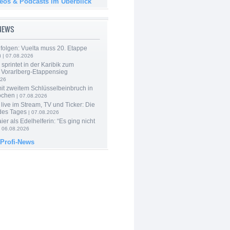
deos & Podcasts im Überblick
-NEWS
folgen: Vuelta muss 20. Etappe
n
| 07.08.2026
 sprintet in der Karibik zum
 Vorarlberg-Etappensieg
026
mit zweitem Schlüsselbeinbruch in
ochen
| 07.08.2026
live im Stream, TV und Ticker: Die
des Tages
| 07.08.2026
er als Edelhelferin: “Es ging nicht
 06.08.2026
 Profi-News