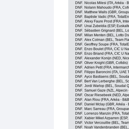
DNF.
Nicolas Milesi (ITA, Arkéa - 
DNF.
Nolann Mahoudo (FRA, Cofi
DNF.
Matthew Walls (GBR, Group
DNF.
Baptiste Vadic (FRA, TotalEn
DNF.
Alexy Faure Prost (FRA, Int
DNF.
Unai Zubeldia (ESP, Euskalte
DNF.
Sébastien Grignard (BEL, Lo
DNF.
Milan Menten (BEL, Lotto Ds
DNF.
Alex Colman (BEL, Team Fla
DNF.
Geoffrey Soupe (FRA, Total
DNF.
Enzo Boulet (FRA, CIC U Nan
DNF.
Enzo Briand (FRA, CIC U Nan
DNF.
Alexander Konijn (NED, Nice
DNF.
Oliver Knight (GBR, Cofidis)
DNF.
Adrien Petit (FRA, Intermarc
DNF.
Filippo Baroncini (ITA, UAE
DNF.
Ayco Bastiaens (BEL, Souda
DNF.
Bert Van Lerberghe (BEL, S
DNF.
Jordi Warlop (BEL, Soudal Q
DNF.
Samuel Gaze (NZL, Alpecin 
DNF.
Oscar Riesebeek (NED, Alpe
DNF.
Alan Riou (FRA, Arkéa - B&B
DNF.
Daniel Mclay (GBR, Arkéa - 
DNF.
Marc Sarreau (FRA, Groupa
DNF.
Lorrenzo Manzin (FRA, Tota
DNF.
Xabier Mikel Azparren (ESP,
DNF.
Victor Vercouillie (BEL, Tea
DNF.
Noah Vandenbranden (BEL, 