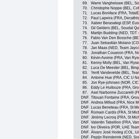
69.
Warre Vangheluwe (BEL, So
70.
Christophe Noppe (BEL, Cof
71.
Lucas Boniface (FRA, TotalE
72.
Paul Lapeira (FRA, Decath
73.
Xabier Berasategi (ESP, Eusk
74.
Gil Gelders (BEL, Soudal Qu
75.
Martijn Budding (NED, TDT -
76.
Fabio Van Den Bossche (BEL
77.
Juan Sebastián Molano (CO
78.
Jan Maas (NED, Team Jayco
79.
Jonathan Couanon (FRA, Nic
80.
Kévin Avoine (FRA, Van Ryse
81.
Kenny Molly (BEL, Van Rysel
82.
Luca De Meester (BEL, Bin
83.
Yentl Vandevelde (BEL, Team
84.
Antoine Hue (FRA, CIC U Nan
85.
Jon Rye-johnsen (NOR, CIC 
86.
Eddy Le Huitouze (FRA, Gr
87.
Axel Narbonne Zuccarelli (F
DNF.
Titouan Fontaine (FRA, Gro
DNF.
Andrea Mifsud (FRA, Nice Mé
DNF.
Lucas Beneteau (FRA, St Mic
DNF.
Romain Cardis (FRA, St Mich
DNF.
Jérémy Lecroq (FRA, St Mich
DNF.
Valentin Tabellion (FRA, Van
DNF.
Ivo Oliveira (POR, UAE Tea
DNF.
Álvaro José Hodeg (COL, U
DNF.
Pepijn Reinderink (NED, So