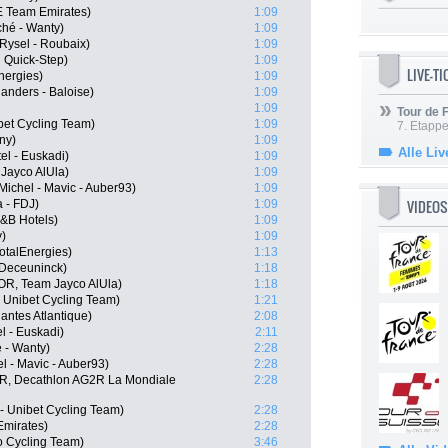
 Team Emirates)
1:09
ché - Wanty)
1:09
Rysel - Roubaix)
1:09
 Quick-Step)
1:09
LIVE-T
nergies)
1:09
anders - Baloise)
1:09
1:09
Tour de
bet Cycling Team)
1:09
7. Etappe
ny)
1:09
Alle Liv
el - Euskadi)
1:09
 Jayco AlUla)
1:09
Michel - Mavic - Auber93)
1:09
VIDEOS
 - FDJ)
1:09
B&B Hotels)
1:09
y)
1:09
otalEnergies)
1:13
- Deceuninck)
1:18
R, Team Jayco AlUla)
1:18
 Unibet Cycling Team)
1:21
ntes Atlantique)
2:08
l - Euskadi)
2:11
 - Wanty)
2:28
l - Mavic - Auber93)
2:28
R, Decathlon AG2R La Mondiale
2:28
 Unibet Cycling Team)
2:28
Emirates)
2:28
o Cycling Team)
3:46