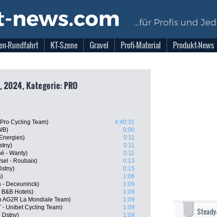
en-Rundfahrt
KT-Szene
Gravel
Profi-Material
Produkt-News
, 2024, Kategorie: PRO
 Pro Cycling Team)
4:40:31
WB)
0:00
lEnergies)
0:11
stny)
0:11
é - Wanty)
0:11
sel - Roubaix)
0:13
Dstny)
0:15
s)
1:06
n - Deceuninck)
1:09
- B&B Hotels)
1:09
on AG2R La Mondiale Team)
1:09
T - Unibet Cycling Team)
1:09
Steady
o Dstny)
1:09