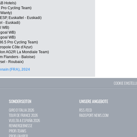
&B Hotels)
5 Pro Cycling Team)
 Wanty)
SP, Euskaltel - Euskadi)
el - Euskadi)
al WB)
ngoal WB)
ngoal WB)
6.5 Pro Cycling Team)
ropole Côte d'Azur)
lon AG2R La Mondiale Team)
m Flanders - Baloise)
sel - Roubaix)
enain (FRA), 2024
COOKIE EINSTEL
SONDERSEITEN
UNSERE ANGEBOTE
GIRO D`ITALIA 2026
RSS-FEED
TOUR DE FRANCE 2026
RADSPORT-NEWS.COM
VUELTA A ESPAÑA 2026
RENNERGEBNISSE
PROFI-TEAMS
PROFI-FAHRER