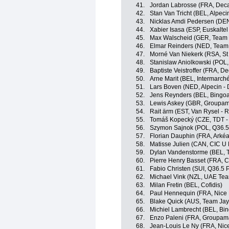
41.
Jordan Labrosse (FRA, Dec
42.
Stan Van Tricht (BEL, Alpeci
43.
Nicklas Amdi Pedersen (DEN
44.
Xabier Isasa (ESP, Euskaltel
45.
Max Walscheid (GER, Team 
46.
Elmar Reinders (NED, Team 
47.
Morné Van Niekerk (RSA, St 
48.
Stanislaw Aniolkowski (POL, 
49.
Baptiste Veistroffer (FRA, 
50.
Arne Marit (BEL, Intermarch
51.
Lars Boven (NED, Alpecin -
52.
Jens Reynders (BEL, Bingo
53.
Lewis Askey (GBR, Groupam
54.
Rait ärm (EST, Van Rysel - 
55.
Tomáš Kopecký (CZE, TDT - 
56.
Szymon Sajnok (POL, Q36.5
57.
Florian Dauphin (FRA, Arkéa
58.
Matisse Julien (CAN, CIC U 
59.
Dylan Vandenstorme (BEL, T
60.
Pierre Henry Basset (FRA, C
61.
Fabio Christen (SUI, Q36.5 
62.
Michael Vink (NZL, UAE Tea
63.
Milan Fretin (BEL, Cofidis)
64.
Paul Hennequin (FRA, Nice 
65.
Blake Quick (AUS, Team Jay
66.
Michiel Lambrecht (BEL, Bi
67.
Enzo Paleni (FRA, Groupam
68.
Jean-Louis Le Ny (FRA, Nice