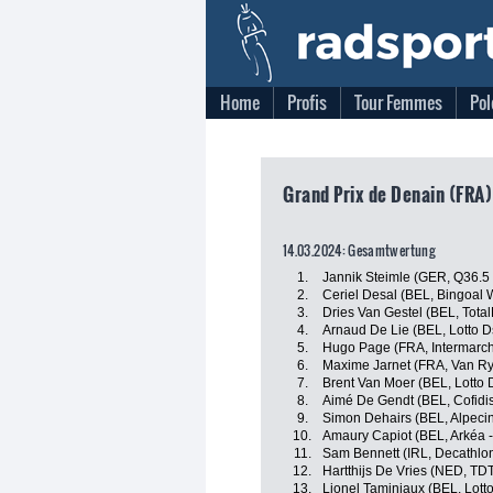
Home
Profis
Tour Femmes
Pol
Grand Prix de Denain (FRA)
14.03.2024: Gesamtwertung
1.
Jannik Steimle (GER, Q36.5
2.
Ceriel Desal (BEL, Bingoal 
3.
Dries Van Gestel (BEL, Tota
4.
Arnaud De Lie (BEL, Lotto D
5.
Hugo Page (FRA, Intermarch
6.
Maxime Jarnet (FRA, Van Ry
7.
Brent Van Moer (BEL, Lotto 
8.
Aimé De Gendt (BEL, Cofidi
9.
Simon Dehairs (BEL, Alpeci
10.
Amaury Capiot (BEL, Arkéa 
11.
Sam Bennett (IRL, Decathl
12.
Hartthijs De Vries (NED, TD
13.
Lionel Taminiaux (BEL, Lott