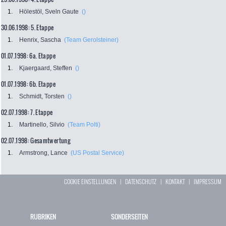
1.
Hölestöl, Sveln Gaute
()
30.06.1998: 5. Etappe
1.
Henrix, Sascha
(Team Gerolsteiner)
01.07.1998: 6a. Etappe
1.
Kjaergaard, Steffen
()
01.07.1998: 6b. Etappe
1.
Schmidt, Torsten
()
02.07.1998: 7. Etappe
1.
Martinello, Silvio
(Team Polti)
02.07.1998: Gesamtwertung
1.
Armstrong, Lance
(US Postal Service)
COOKIE EINSTELLUNGEN
|
DATENSCHUTZ
|
KONTAKT
|
IMPRESSUM
RUBRIKEN
SONDERSEITEN