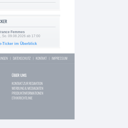
ICKER
 France Femmes
, So. 09.08.2026 ab 17:00
e-Ticker im Überblick
LUNGEN
|
DATENSCHUTZ
|
KONTAKT
|
IMPRESSUM
ÜBER UNS
KONTAKT ZUR REDAKTION
WERBUNG & MEDIADATEN
PRODUKTINFORMATIONEN
ETHIKRICHTLINIE