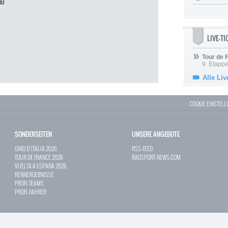
n)
LIVE-T
Tour de
9. Etappe
Alle Liv
COOKIE EINSTEL
SONDERSEITEN
UNSERE ANGEBOTE
GIRO D`ITALIA 2026
RSS-FEED
TOUR DE FRANCE 2026
RADSPORT-NEWS.COM
VUELTA A ESPAÑA 2026
RENNERGEBNISSE
PROFI-TEAMS
PROFI-FAHRER