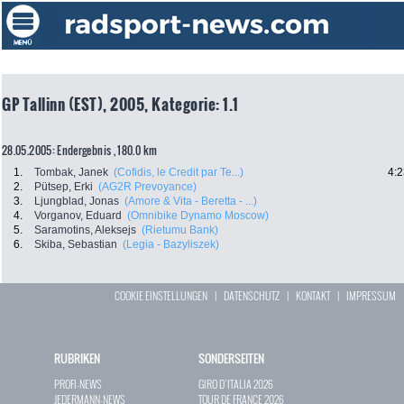
GP Tallinn (EST), 2005, Kategorie: 1.1
28.05.2005: Endergebnis , 180.0 km
1.
Tombak, Janek
(Cofidis, le Credit par Te...)
4:2
2.
Pütsep, Erki
(AG2R Prevoyance)
3.
Ljungblad, Jonas
(Amore & Vita - Beretta - ...)
4.
Vorganov, Eduard
(Omnibike Dynamo Moscow)
5.
Saramotins, Aleksejs
(Rietumu Bank)
6.
Skiba, Sebastian
(Legia - Bazyliszek)
COOKIE EINSTELLUNGEN
|
DATENSCHUTZ
|
KONTAKT
|
IMPRESSUM
RUBRIKEN
SONDERSEITEN
PROFI-NEWS
GIRO D`ITALIA 2026
JEDERMANN-NEWS
TOUR DE FRANCE 2026