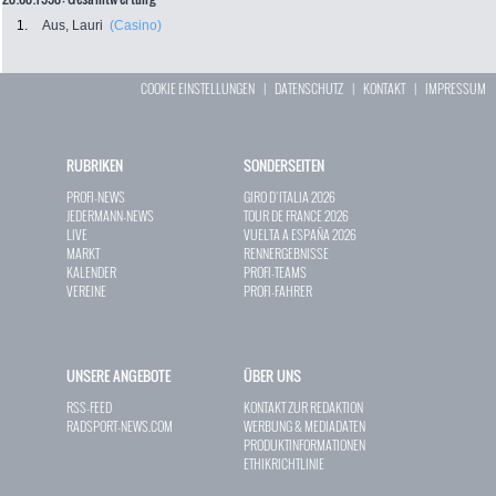
1.
Aus, Lauri
(Casino)
COOKIE EINSTELLUNGEN
|
DATENSCHUTZ
|
KONTAKT
|
IMPRESSUM
RUBRIKEN
SONDERSEITEN
PROFI-NEWS
GIRO D`ITALIA 2026
JEDERMANN-NEWS
TOUR DE FRANCE 2026
LIVE
VUELTA A ESPAÑA 2026
MARKT
RENNERGEBNISSE
KALENDER
PROFI-TEAMS
VEREINE
PROFI-FAHRER
UNSERE ANGEBOTE
ÜBER UNS
RSS-FEED
KONTAKT ZUR REDAKTION
RADSPORT-NEWS.COM
WERBUNG & MEDIADATEN
PRODUKTINFORMATIONEN
ETHIKRICHTLINIE