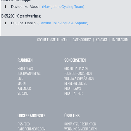
1.
Davidenko, Vassili
(Navigators Cycling Team)
13.05.2001: Gesamtwertung
1.
Di Luca, Danilo
(Cantina Tollo Acqua & Sapone)
COOKIE EINSTELLUNGEN
|
DATENSCHUTZ
|
KONTAKT
|
IMPRESSUM
RUBRIKEN
SONDERSEITEN
PROFI-NEWS
GIRO D`ITALIA 2026
JEDERMANN-NEWS
TOUR DE FRANCE 2026
LIVE
VUELTA A ESPAÑA 2026
MARKT
RENNERGEBNISSE
KALENDER
PROFI-TEAMS
VEREINE
PROFI-FAHRER
UNSERE ANGEBOTE
ÜBER UNS
RSS-FEED
KONTAKT ZUR REDAKTION
RADSPORT-NEWS.COM
WERBUNG & MEDIADATEN