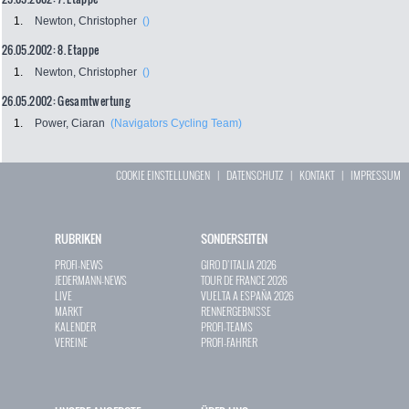
1.
Newton, Christopher
()
26.05.2002: 8. Etappe
1.
Newton, Christopher
()
26.05.2002: Gesamtwertung
1.
Power, Ciaran
(Navigators Cycling Team)
COOKIE EINSTELLUNGEN
|
DATENSCHUTZ
|
KONTAKT
|
IMPRESSUM
RUBRIKEN
SONDERSEITEN
PROFI-NEWS
GIRO D`ITALIA 2026
JEDERMANN-NEWS
TOUR DE FRANCE 2026
LIVE
VUELTA A ESPAÑA 2026
MARKT
RENNERGEBNISSE
KALENDER
PROFI-TEAMS
VEREINE
PROFI-FAHRER