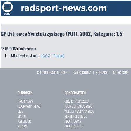
GP Ostrowca Swietokrzyskiego (POL), 2002, Kategorie: 1.5
23.06.2002: Endergebnis
1.
Mickiewicz, Jacek
(CCC - Polsat)
COOKIE EINSTELLUNGEN
|
DATENSCHUTZ
|
KONTAKT
|
IMPRESSUM
RUBRIKEN
SONDERSEITEN
PROFI-NEWS
GIRO D`ITALIA 2026
JEDERMANN-NEWS
TOUR DE FRANCE 2026
LIVE
VUELTA A ESPAÑA 2026
MARKT
RENNERGEBNISSE
KALENDER
PROFI-TEAMS
VEREINE
PROFI-FAHRER