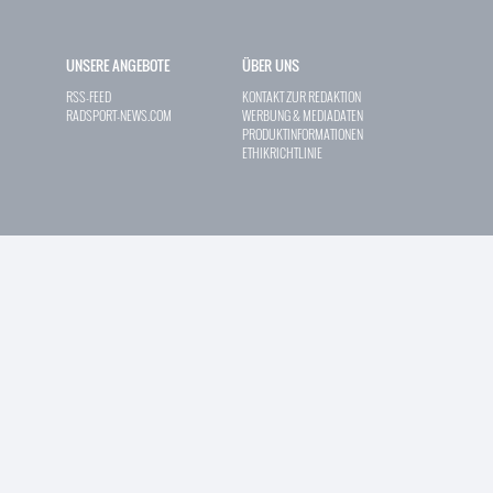
UNSERE ANGEBOTE
ÜBER UNS
RSS-FEED
KONTAKT ZUR REDAKTION
RADSPORT-NEWS.COM
WERBUNG & MEDIADATEN
PRODUKTINFORMATIONEN
ETHIKRICHTLINIE