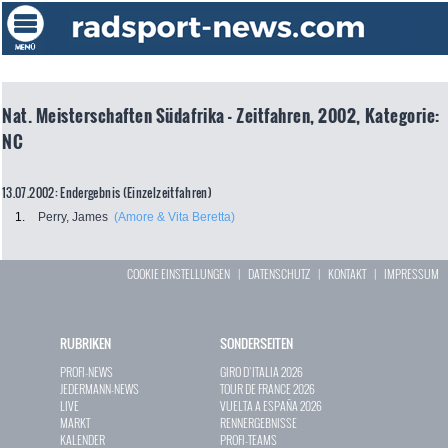
Nat. Meisterschaften Südafrika - Zeitfahren, 2002, Kategorie:
NC
13.07.2002: Endergebnis (Einzelzeitfahren)
1.
Perry, James
(Amore & Vita Beretta)
COOKIE EINSTELLUNGEN
|
DATENSCHUTZ
|
KONTAKT
|
IMPRESSUM
RUBRIKEN
SONDERSEITEN
PROFI-NEWS
GIRO D`ITALIA 2026
JEDERMANN-NEWS
TOUR DE FRANCE 2026
LIVE
VUELTA A ESPAÑA 2026
MARKT
RENNERGEBNISSE
KALENDER
PROFI-TEAMS