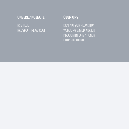
UNSERE ANGEBOTE
ÜBER UNS
RSS-FEED
KONTAKT ZUR REDAKTION
RADSPORT-NEWS.COM
WERBUNG & MEDIADATEN
PRODUKTINFORMATIONEN
ETHIKRICHTLINIE