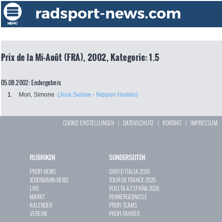
Prix de la Mi-Août (FRA), 2002, Kategorie: 1.5
05.08.2002: Endergebnis
1.
Mori, Simone
(Jura Suisse - Nippon Hoddo)
COOKIE EINSTELLUNGEN
|
DATENSCHUTZ
|
KONTAKT
|
IMPRESSUM
RUBRIKEN
SONDERSEITEN
PROFI-NEWS
GIRO D`ITALIA 2026
JEDERMANN-NEWS
TOUR DE FRANCE 2026
LIVE
VUELTA A ESPAÑA 2026
MARKT
RENNERGEBNISSE
KALENDER
PROFI-TEAMS
VEREINE
PROFI-FAHRER