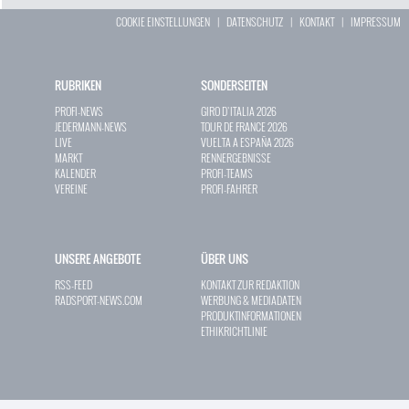
COOKIE EINSTELLUNGEN
|
DATENSCHUTZ
|
KONTAKT
|
IMPRESSUM
RUBRIKEN
SONDERSEITEN
PROFI-NEWS
GIRO D`ITALIA 2026
JEDERMANN-NEWS
TOUR DE FRANCE 2026
LIVE
VUELTA A ESPAÑA 2026
MARKT
RENNERGEBNISSE
KALENDER
PROFI-TEAMS
VEREINE
PROFI-FAHRER
UNSERE ANGEBOTE
ÜBER UNS
RSS-FEED
KONTAKT ZUR REDAKTION
RADSPORT-NEWS.COM
WERBUNG & MEDIADATEN
PRODUKTINFORMATIONEN
ETHIKRICHTLINIE