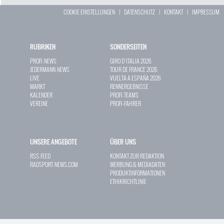
COOKIE EINSTELLUNGEN
|
DATENSCHUTZ
|
KONTAKT
|
IMPRESSUM
RUBRIKEN
SONDERSEITEN
PROFI-NEWS
GIRO D`ITALIA 2026
JEDERMANN-NEWS
TOUR DE FRANCE 2026
LIVE
VUELTA A ESPAÑA 2026
MARKT
RENNERGEBNISSE
KALENDER
PROFI-TEAMS
VEREINE
PROFI-FAHRER
UNSERE ANGEBOTE
ÜBER UNS
RSS-FEED
KONTAKT ZUR REDAKTION
RADSPORT-NEWS.COM
WERBUNG & MEDIADATEN
PRODUKTINFORMATIONEN
ETHIKRICHTLINIE