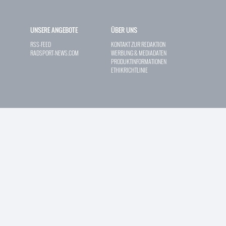
UNSERE ANGEBOTE
ÜBER UNS
RSS-FEED
KONTAKT ZUR REDAKTION
RADSPORT-NEWS.COM
WERBUNG & MEDIADATEN
PRODUKTINFORMATIONEN
ETHIKRICHTLINIE