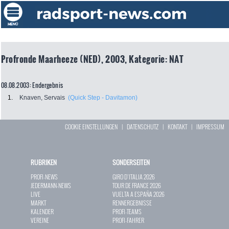
Profronde Maarheeze (NED), 2003, Kategorie: NAT
08.08.2003: Endergebnis
1.
Knaven, Servais
(Quick Step - Davitamon)
COOKIE EINSTELLUNGEN
|
DATENSCHUTZ
|
KONTAKT
|
IMPRESSUM
RUBRIKEN
SONDERSEITEN
PROFI-NEWS
GIRO D`ITALIA 2026
JEDERMANN-NEWS
TOUR DE FRANCE 2026
LIVE
VUELTA A ESPAÑA 2026
MARKT
RENNERGEBNISSE
KALENDER
PROFI-TEAMS
VEREINE
PROFI-FAHRER