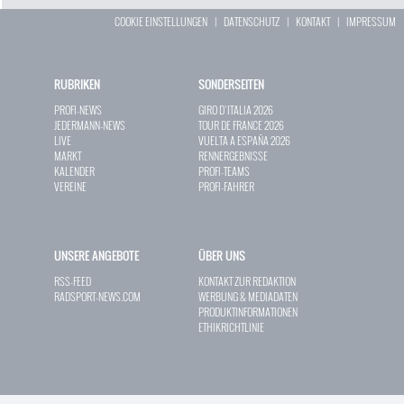
COOKIE EINSTELLUNGEN
|
DATENSCHUTZ
|
KONTAKT
|
IMPRESSUM
RUBRIKEN
SONDERSEITEN
PROFI-NEWS
GIRO D`ITALIA 2026
JEDERMANN-NEWS
TOUR DE FRANCE 2026
LIVE
VUELTA A ESPAÑA 2026
MARKT
RENNERGEBNISSE
KALENDER
PROFI-TEAMS
VEREINE
PROFI-FAHRER
UNSERE ANGEBOTE
ÜBER UNS
RSS-FEED
KONTAKT ZUR REDAKTION
RADSPORT-NEWS.COM
WERBUNG & MEDIADATEN
PRODUKTINFORMATIONEN
ETHIKRICHTLINIE