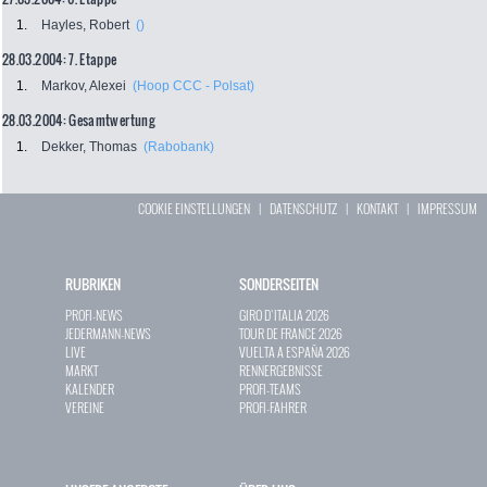
1.
Hayles, Robert
()
28.03.2004: 7. Etappe
1.
Markov, Alexei
(Hoop CCC - Polsat)
28.03.2004: Gesamtwertung
1.
Dekker, Thomas
(Rabobank)
COOKIE EINSTELLUNGEN
|
DATENSCHUTZ
|
KONTAKT
|
IMPRESSUM
RUBRIKEN
SONDERSEITEN
PROFI-NEWS
GIRO D`ITALIA 2026
JEDERMANN-NEWS
TOUR DE FRANCE 2026
LIVE
VUELTA A ESPAÑA 2026
MARKT
RENNERGEBNISSE
KALENDER
PROFI-TEAMS
VEREINE
PROFI-FAHRER