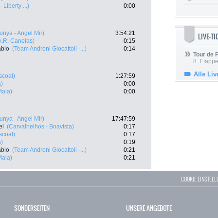
 Liberty ...)
0:00
unya - Angel Mir)
3:54:21
LIVE-T
A.R. Canelas)
0:15
ablo
(Team Androni Giocattoli -...)
0:14
Tour de
8. Etappe
Alle Liv
scoal)
1:27:59
a)
0:00
Maia)
0:00
unya - Angel Mir)
17:47:59
el
(Carvalhelhos - Boavista)
0:17
scoal)
0:17
a)
0:19
ablo
(Team Androni Giocattoli -...)
0:21
Maia)
0:21
COOKIE EINSTEL
SONDERSEITEN
UNSERE ANGEBOTE