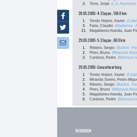
3.
Torre, Jorge
(L.A. Aluminios -
28.05.2005: 4. Etappe , 158.0 km
Facebook
1.
Tondo Volpini, Xavier
(Catal
3.
Faria, Claudio
(Madeinox - 
Twitter
21.
Magallanes Aranda, Juan P
29.05.2005: 5. Etappe , 60.0 km
Newsletter:
1.
Ribeiro, Sergio
(Barbot - Pa
2.
Pires, Bruno
(Milaneza Mai
3.
Cardoso, Pedro
(Milaneza 
29.05.2005: Gesamtwertung
1.
Tondo Volpini, Xavier
(Catal
2.
Miranda Soeiro, Pedro Migu
3.
Ribeiro, Sergio
(Barbot - Pa
4.
Pires, Bruno
(Milaneza Mai
5.
Magallanes Aranda, Juan P
6.
Cardoso, Pedro
(Milaneza 
RUBRIKEN