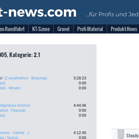
en-Rundfahrt
KT-Szene
Gravel
Profi-Material
Produkt-News
005, Kategorie: 2.1
el
(Carvalhelhos - Boavista)
3:28:23
ia)
0:00
kil - Moser)
0:00
idgestone Anchor)
4:44:46
arbot - Pascoal)
0:00
ia)
0:00
inios - Liberty ...)
4:12:40
Steady
ja / Tavira)
0:00