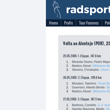
Home
Profis
Tour Femmes
Pol
Volta ao Alentejo (POR), 2
25.05.2005: 1. Etappe , 147.6 km
1.
Miranda Soeiro, Pedro Migu
2.
Markov, Alexei
(Milaneza Ma
3.
Stevens, Christophe
(Team S
26.05.2005: 2. Etappe , 199.6 km
1.
Mizutani, Takehiro
(Team Br
2.
Guerreiro, Alberto Benito
(B
3.
Markov, Alexei
(Milaneza Ma
27.05.2005: 3. Etappe , 187.5 km
1.
Barbosa, Candido
(L.A. Alum
2.
Garrido Mayorga, Martin
(Du