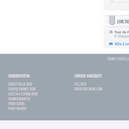
LIVE-T
Tour de
8. Etappe
Alle Liv
COOKIE EINSTEL
SONDERSEITEN
UNSERE ANGEBOTE
GIRO D`ITALIA 2026
RSS-FEED
TOUR DE FRANCE 2026
RADSPORT-NEWS.COM
VUELTA A ESPAÑA 2026
RENNERGEBNISSE
PROFI-TEAMS
PROFI-FAHRER