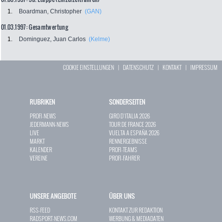
1.
Boardman, Christopher
(GAN)
01.03.1997: Gesamtwertung
1.
Dominguez, Juan Carlos
(Kelme)
COOKIE EINSTELLUNGEN
|
DATENSCHUTZ
|
KONTAKT
|
IMPRESSUM
RUBRIKEN
SONDERSEITEN
PROFI-NEWS
GIRO D`ITALIA 2026
JEDERMANN-NEWS
TOUR DE FRANCE 2026
LIVE
VUELTA A ESPAÑA 2026
MARKT
RENNERGEBNISSE
KALENDER
PROFI-TEAMS
VEREINE
PROFI-FAHRER
UNSERE ANGEBOTE
ÜBER UNS
RSS-FEED
KONTAKT ZUR REDAKTION
RADSPORT-NEWS.COM
WERBUNG & MEDIADATEN