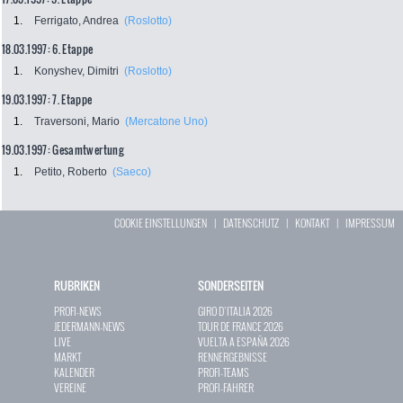
1.
Ferrigato, Andrea
(Roslotto)
18.03.1997: 6. Etappe
1.
Konyshev, Dimitri
(Roslotto)
19.03.1997: 7. Etappe
1.
Traversoni, Mario
(Mercatone Uno)
19.03.1997: Gesamtwertung
1.
Petito, Roberto
(Saeco)
COOKIE EINSTELLUNGEN
|
DATENSCHUTZ
|
KONTAKT
|
IMPRESSUM
RUBRIKEN
SONDERSEITEN
PROFI-NEWS
GIRO D`ITALIA 2026
JEDERMANN-NEWS
TOUR DE FRANCE 2026
LIVE
VUELTA A ESPAÑA 2026
MARKT
RENNERGEBNISSE
KALENDER
PROFI-TEAMS
VEREINE
PROFI-FAHRER