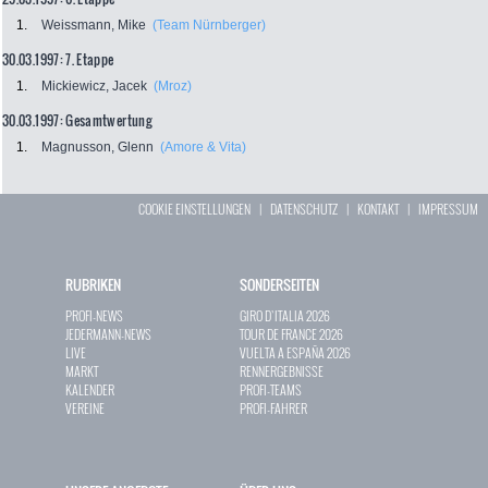
1.
Weissmann, Mike
(Team Nürnberger)
30.03.1997: 7. Etappe
1.
Mickiewicz, Jacek
(Mroz)
30.03.1997: Gesamtwertung
1.
Magnusson, Glenn
(Amore & Vita)
COOKIE EINSTELLUNGEN
|
DATENSCHUTZ
|
KONTAKT
|
IMPRESSUM
RUBRIKEN
SONDERSEITEN
PROFI-NEWS
GIRO D`ITALIA 2026
JEDERMANN-NEWS
TOUR DE FRANCE 2026
LIVE
VUELTA A ESPAÑA 2026
MARKT
RENNERGEBNISSE
KALENDER
PROFI-TEAMS
VEREINE
PROFI-FAHRER