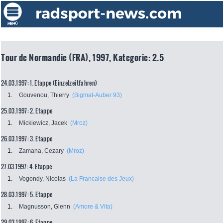
Tour de Normandie (FRA), 1997, Kategorie: 2.5
24.03.1997: 1. Etappe (Einzelzeitfahren)
1.
Gouvenou, Thierry
(Bigmat-Auber 93)
25.03.1997: 2. Etappe
1.
Mickiewicz, Jacek
(Mroz)
26.03.1997: 3. Etappe
1.
Zamana, Cezary
(Mroz)
27.03.1997: 4. Etappe
1.
Vogondy, Nicolas
(La Francaise des Jeux)
28.03.1997: 5. Etappe
1.
Magnusson, Glenn
(Amore & Vita)
29.03.1997: 6. Etappe