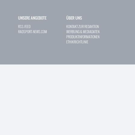
UNSERE ANGEBOTE
ÜBER UNS
RSS-FEED
KONTAKT ZUR REDAKTION
RADSPORT-NEWS.COM
WERBUNG & MEDIADATEN
PRODUKTINFORMATIONEN
ETHIKRICHTLINIE