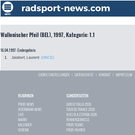
Wallonischer Pfeil (BEL), 1997, Kategorie: 1.1
16.04.1997: Endergebnis
1.
Jalabert, Laurent
(ONCE)
COOKIE EINSTELLUNGEN
|
DATENSCHUTZ
|
KONTAKT
|
IMPRESSUM
RUBRIKEN
SONDERSEITEN
PROFI-NEWS
GIRO D`ITALIA 2026
JEDERMANN-NEWS
TOUR DE FRANCE 2026
LIVE
VUELTA A ESPAÑA 2026
MARKT
RENNERGEBNISSE
KALENDER
PROFI-TEAMS
VEREINE
PROFI-FAHRER