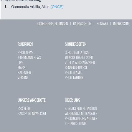
1.
Garmendia Arbilla, Aitor
(ONCE)
COOKIE EINSTELLUNGEN
|
DATENSCHUTZ
|
KONTAKT
|
IMPRESSUM
RUBRIKEN
SONDERSEITEN
PROFI-NEWS
GIRO D`ITALIA 2026
JEDERMANN-NEWS
TOUR DE FRANCE 2026
LIVE
VUELTA A ESPAÑA 2026
MARKT
RENNERGEBNISSE
KALENDER
PROFI-TEAMS
VEREINE
PROFI-FAHRER
UNSERE ANGEBOTE
ÜBER UNS
RSS-FEED
KONTAKT ZUR REDAKTION
RADSPORT-NEWS.COM
WERBUNG & MEDIADATEN
PRODUKTINFORMATIONEN
ETHIKRICHTLINIE