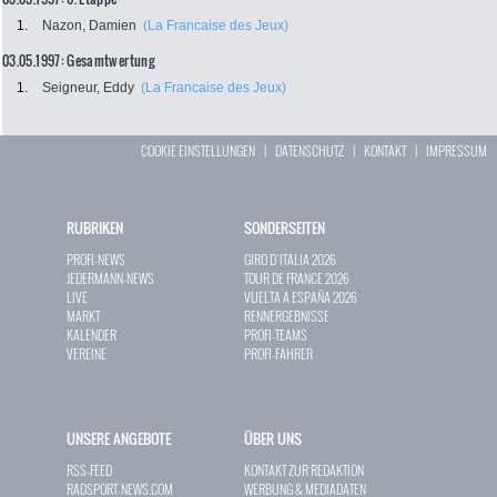
1.
Nazon, Damien
(La Francaise des Jeux)
03.05.1997: Gesamtwertung
1.
Seigneur, Eddy
(La Francaise des Jeux)
COOKIE EINSTELLUNGEN
|
DATENSCHUTZ
|
KONTAKT
|
IMPRESSUM
RUBRIKEN
SONDERSEITEN
PROFI-NEWS
GIRO D`ITALIA 2026
JEDERMANN-NEWS
TOUR DE FRANCE 2026
LIVE
VUELTA A ESPAÑA 2026
MARKT
RENNERGEBNISSE
KALENDER
PROFI-TEAMS
VEREINE
PROFI-FAHRER
UNSERE ANGEBOTE
ÜBER UNS
RSS-FEED
KONTAKT ZUR REDAKTION
RADSPORT-NEWS.COM
WERBUNG & MEDIADATEN