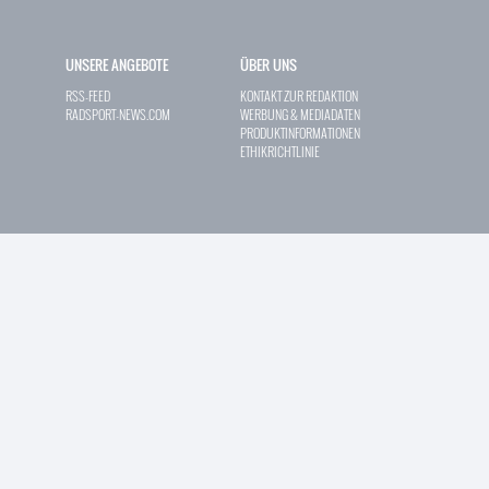
UNSERE ANGEBOTE
ÜBER UNS
RSS-FEED
KONTAKT ZUR REDAKTION
RADSPORT-NEWS.COM
WERBUNG & MEDIADATEN
PRODUKTINFORMATIONEN
ETHIKRICHTLINIE