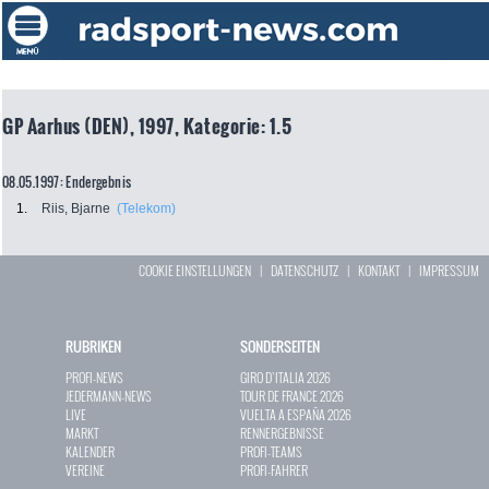
GP Aarhus (DEN), 1997, Kategorie: 1.5
08.05.1997: Endergebnis
1.
Riis, Bjarne
(Telekom)
COOKIE EINSTELLUNGEN
|
DATENSCHUTZ
|
KONTAKT
|
IMPRESSUM
RUBRIKEN
SONDERSEITEN
PROFI-NEWS
GIRO D`ITALIA 2026
JEDERMANN-NEWS
TOUR DE FRANCE 2026
LIVE
VUELTA A ESPAÑA 2026
MARKT
RENNERGEBNISSE
KALENDER
PROFI-TEAMS
VEREINE
PROFI-FAHRER