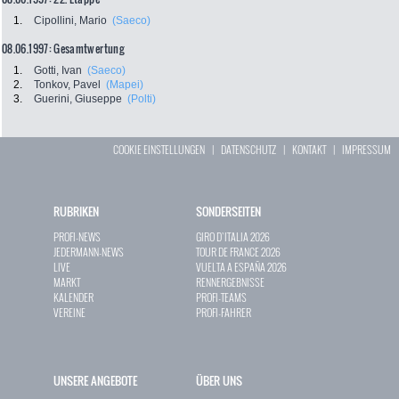
1.
Cipollini, Mario
(Saeco)
08.06.1997: Gesamtwertung
1.
Gotti, Ivan
(Saeco)
2.
Tonkov, Pavel
(Mapei)
3.
Guerini, Giuseppe
(Polti)
COOKIE EINSTELLUNGEN
|
DATENSCHUTZ
|
KONTAKT
|
IMPRESSUM
RUBRIKEN
SONDERSEITEN
PROFI-NEWS
GIRO D`ITALIA 2026
JEDERMANN-NEWS
TOUR DE FRANCE 2026
LIVE
VUELTA A ESPAÑA 2026
MARKT
RENNERGEBNISSE
KALENDER
PROFI-TEAMS
VEREINE
PROFI-FAHRER
UNSERE ANGEBOTE
ÜBER UNS