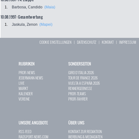
1.
Barbosa, Candido
(Maia)
10.08.1997: Gesamtwertung
1.
Jaskula, Zenon
(Mapei)
COOKIE EINSTELLUNGEN
|
DATENSCHUTZ
|
KONTAKT
|
IMPRESSUM
RUBRIKEN
SONDERSEITEN
PROFI-NEWS
GIRO D`ITALIA 2026
JEDERMANN-NEWS
TOUR DE FRANCE 2026
LIVE
VUELTA A ESPAÑA 2026
MARKT
RENNERGEBNISSE
KALENDER
PROFI-TEAMS
VEREINE
PROFI-FAHRER
UNSERE ANGEBOTE
ÜBER UNS
RSS-FEED
KONTAKT ZUR REDAKTION
RADSPORT-NEWS.COM
WERBUNG & MEDIADATEN