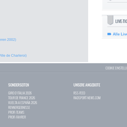
LIVE-T
Alle Liv
eren 2002)
ille de Charleroi)
COOKIE EINSTEL
SONDERSEITEN
UNSERE ANGEBOTE
GIRO D`ITALIA 2026
RSS-FEED
TOUR DE FRANCE 2026
RADSPORT-NEWS.COM
VUELTA A ESPAÑA 2026
RENNERGEBNISSE
PROFI-TEAMS
PROFI-FAHRER