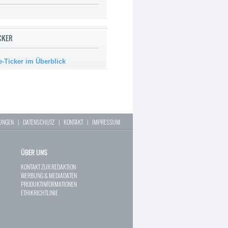
ICKER
e-Ticker im Überblick
LUNGEN
|
DATENSCHUTZ
|
KONTAKT
|
IMPRESSUM
ÜBER UNS
KONTAKT ZUR REDAKTION
WERBUNG & MEDIADATEN
PRODUKTINFORMATIONEN
ETHIKRICHTLINIE