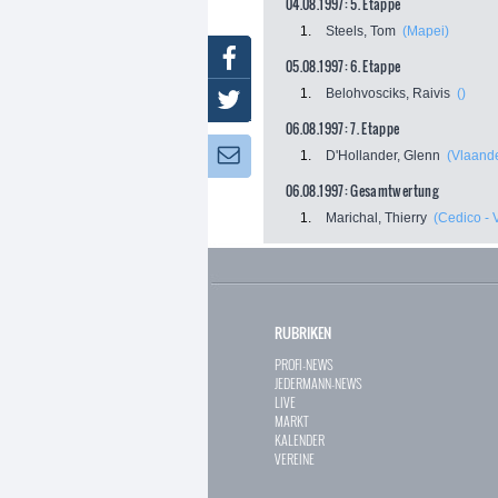
04.08.1997: 5. Etappe
1.
Steels, Tom
(Mapei)
Facebook
05.08.1997: 6. Etappe
1.
Belohvosciks, Raivis
()
Twitter
06.08.1997: 7. Etappe
Newsletter:
1.
D'Hollander, Glenn
(Vlaand
06.08.1997: Gesamtwertung
1.
Marichal, Thierry
(Cedico - V
RUBRIKEN
PROFI-NEWS
JEDERMANN-NEWS
LIVE
MARKT
KALENDER
VEREINE