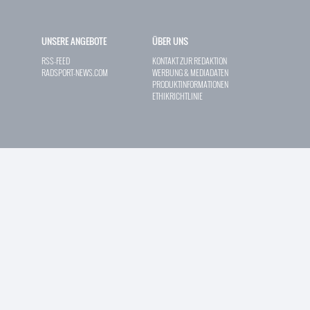
UNSERE ANGEBOTE
ÜBER UNS
RSS-FEED
KONTAKT ZUR REDAKTION
RADSPORT-NEWS.COM
WERBUNG & MEDIADATEN
PRODUKTINFORMATIONEN
ETHIKRICHTLINIE