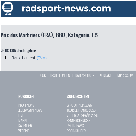
Prix des Marbriers (FRA), 1997, Kategorie: 1.5
26.08.1997: Endergebnis
1.
Roux, Laurent
(TVM)
COOKIE EINSTELLUNGEN
|
DATENSCHUTZ
|
KONTAKT
|
IMPRESSUM
RUBRIKEN
SONDERSEITEN
PROFI-NEWS
GIRO D`ITALIA 2026
JEDERMANN-NEWS
TOUR DE FRANCE 2026
LIVE
VUELTA A ESPAÑA 2026
MARKT
RENNERGEBNISSE
KALENDER
PROFI-TEAMS
VEREINE
PROFI-FAHRER