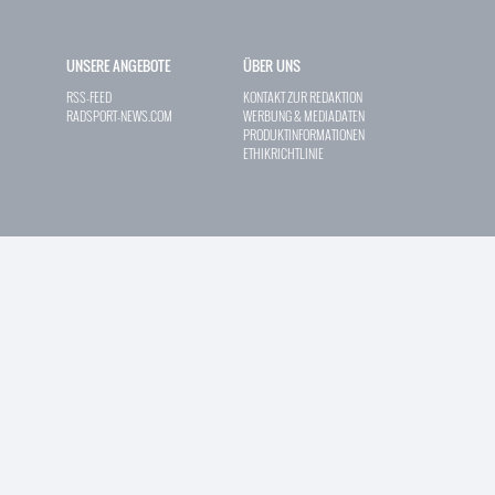
UNSERE ANGEBOTE
ÜBER UNS
RSS-FEED
KONTAKT ZUR REDAKTION
RADSPORT-NEWS.COM
WERBUNG & MEDIADATEN
PRODUKTINFORMATIONEN
ETHIKRICHTLINIE