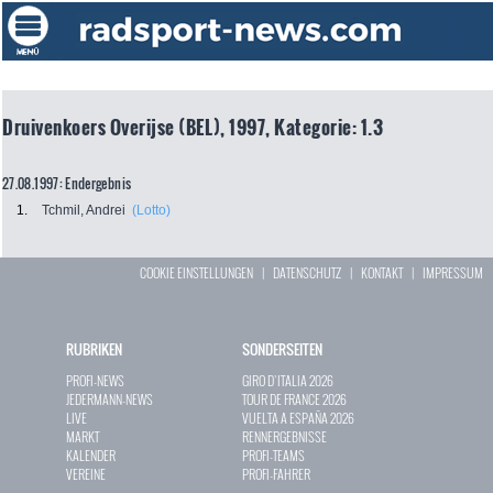
Druivenkoers Overijse (BEL), 1997, Kategorie: 1.3
27.08.1997: Endergebnis
1.
Tchmil, Andrei
(Lotto)
COOKIE EINSTELLUNGEN
|
DATENSCHUTZ
|
KONTAKT
|
IMPRESSUM
RUBRIKEN
SONDERSEITEN
PROFI-NEWS
GIRO D`ITALIA 2026
JEDERMANN-NEWS
TOUR DE FRANCE 2026
LIVE
VUELTA A ESPAÑA 2026
MARKT
RENNERGEBNISSE
KALENDER
PROFI-TEAMS
VEREINE
PROFI-FAHRER