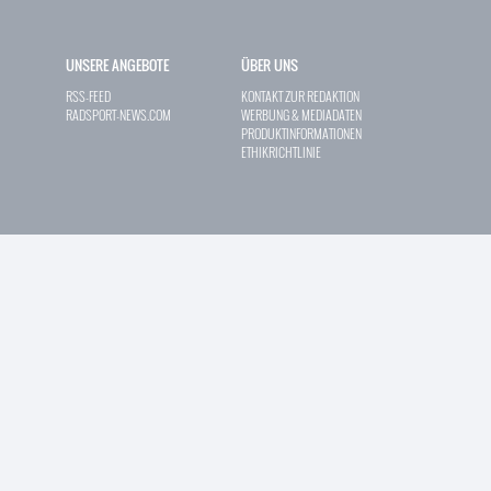
UNSERE ANGEBOTE
ÜBER UNS
RSS-FEED
KONTAKT ZUR REDAKTION
RADSPORT-NEWS.COM
WERBUNG & MEDIADATEN
PRODUKTINFORMATIONEN
ETHIKRICHTLINIE