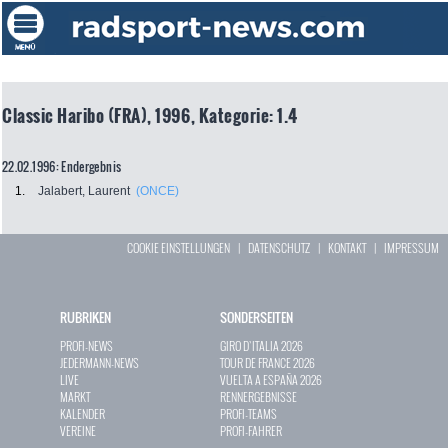
Classic Haribo (FRA), 1996, Kategorie: 1.4
22.02.1996: Endergebnis
1.
Jalabert, Laurent
(ONCE)
COOKIE EINSTELLUNGEN
|
DATENSCHUTZ
|
KONTAKT
|
IMPRESSUM
RUBRIKEN
SONDERSEITEN
PROFI-NEWS
GIRO D`ITALIA 2026
JEDERMANN-NEWS
TOUR DE FRANCE 2026
LIVE
VUELTA A ESPAÑA 2026
MARKT
RENNERGEBNISSE
KALENDER
PROFI-TEAMS
VEREINE
PROFI-FAHRER