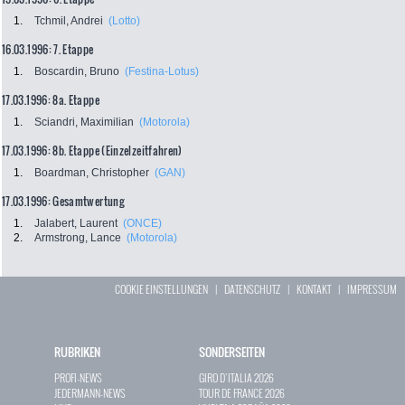
1.
Tchmil, Andrei
(Lotto)
16.03.1996: 7. Etappe
1.
Boscardin, Bruno
(Festina-Lotus)
17.03.1996: 8a. Etappe
1.
Sciandri, Maximilian
(Motorola)
17.03.1996: 8b. Etappe (Einzelzeitfahren)
1.
Boardman, Christopher
(GAN)
17.03.1996: Gesamtwertung
1.
Jalabert, Laurent
(ONCE)
2.
Armstrong, Lance
(Motorola)
COOKIE EINSTELLUNGEN
|
DATENSCHUTZ
|
KONTAKT
|
IMPRESSUM
RUBRIKEN
SONDERSEITEN
PROFI-NEWS
GIRO D`ITALIA 2026
JEDERMANN-NEWS
TOUR DE FRANCE 2026