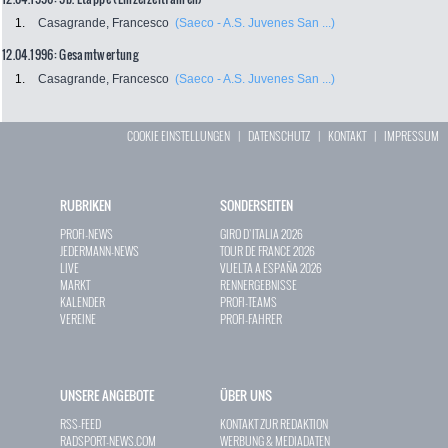
1.
Casagrande, Francesco
(Saeco - A.S. Juvenes San ...)
12.04.1996: Gesamtwertung
1.
Casagrande, Francesco
(Saeco - A.S. Juvenes San ...)
COOKIE EINSTELLUNGEN
|
DATENSCHUTZ
|
KONTAKT
|
IMPRESSUM
RUBRIKEN
SONDERSEITEN
PROFI-NEWS
GIRO D`ITALIA 2026
JEDERMANN-NEWS
TOUR DE FRANCE 2026
LIVE
VUELTA A ESPAÑA 2026
MARKT
RENNERGEBNISSE
KALENDER
PROFI-TEAMS
VEREINE
PROFI-FAHRER
UNSERE ANGEBOTE
ÜBER UNS
RSS-FEED
KONTAKT ZUR REDAKTION
RADSPORT-NEWS.COM
WERBUNG & MEDIADATEN