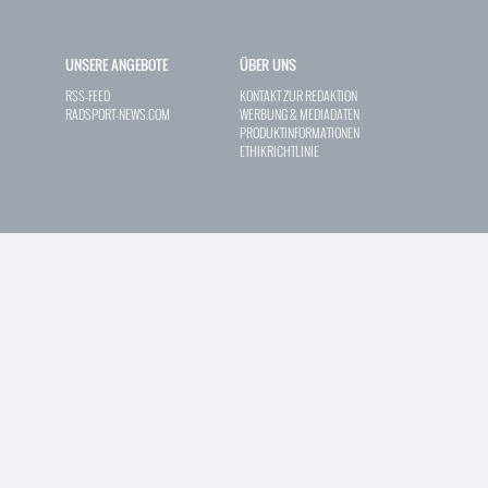
UNSERE ANGEBOTE
ÜBER UNS
RSS-FEED
KONTAKT ZUR REDAKTION
RADSPORT-NEWS.COM
WERBUNG & MEDIADATEN
PRODUKTINFORMATIONEN
ETHIKRICHTLINIE