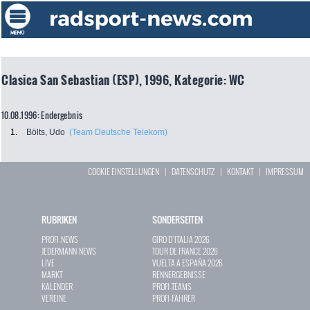
Clasica San Sebastian (ESP), 1996, Kategorie: WC
10.08.1996: Endergebnis
1.
Bölts, Udo
(Team Deutsche Telekom)
COOKIE EINSTELLUNGEN
|
DATENSCHUTZ
|
KONTAKT
|
IMPRESSUM
RUBRIKEN
SONDERSEITEN
PROFI-NEWS
GIRO D`ITALIA 2026
JEDERMANN-NEWS
TOUR DE FRANCE 2026
LIVE
VUELTA A ESPAÑA 2026
MARKT
RENNERGEBNISSE
KALENDER
PROFI-TEAMS
VEREINE
PROFI-FAHRER