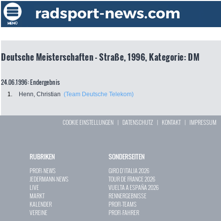
Deutsche Meisterschaften - Straße, 1996, Kategorie: DM
24.06.1996: Endergebnis
1.
Henn, Christian
(Team Deutsche Telekom)
COOKIE EINSTELLUNGEN
|
DATENSCHUTZ
|
KONTAKT
|
IMPRESSUM
RUBRIKEN
SONDERSEITEN
PROFI-NEWS
GIRO D`ITALIA 2026
JEDERMANN-NEWS
TOUR DE FRANCE 2026
LIVE
VUELTA A ESPAÑA 2026
MARKT
RENNERGEBNISSE
KALENDER
PROFI-TEAMS
VEREINE
PROFI-FAHRER