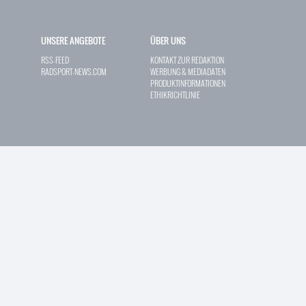
UNSERE ANGEBOTE
ÜBER UNS
RSS-FEED
KONTAKT ZUR REDAKTION
RADSPORT-NEWS.COM
WERBUNG & MEDIADATEN
PRODUKTINFORMATIONEN
ETHIKRICHTLINIE