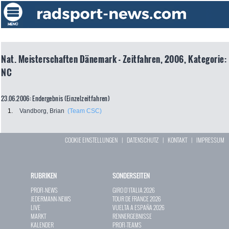
Nat. Meisterschaften Dänemark - Zeitfahren, 2006, Kategorie:
NC
23.06.2006: Endergebnis (Einzelzeitfahren)
1.
Vandborg, Brian
(Team CSC)
COOKIE EINSTELLUNGEN
|
DATENSCHUTZ
|
KONTAKT
|
IMPRESSUM
RUBRIKEN
SONDERSEITEN
PROFI-NEWS
GIRO D`ITALIA 2026
JEDERMANN-NEWS
TOUR DE FRANCE 2026
LIVE
VUELTA A ESPAÑA 2026
MARKT
RENNERGEBNISSE
KALENDER
PROFI-TEAMS