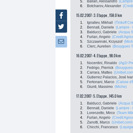
5.
Ballan, Alessandro
(Lampre 
6.
Botcharov, Alexander
(Credi
15.02.2007: 3. Etappe , 158.0 km
Facebook
1.
Ignatiev, Mikhail
(Tinkoff Cr
Twitter
2.
Bennati, Daniele
(Lampre - 
3.
Balducci, Gabriele
(Acqua 
4.
Furlan, Angelo
(Credit Agric
Newsletter:
5.
Szczawinski, Krzyszof
(Mich
6.
Clerc, Aurelien
(Bouygues T
16.02.2007: 4. Etappe , 98.0 km
1.
Nocentini, Rinaldo
(Ag2r Pr
2.
Fedrigo, Pierrick
(Bouygues
3.
Carrara, Matteo
(Unibet.co
4.
Gutierrez Palacios, José Iva
5.
Fertonani, Marco
(Caisse d
6.
Giunti, Massimo
(Miche)
17.02.2007: 5. Etappe , 145.0 km
1.
Balducci, Gabriele
(Acqua 
2.
Bennati, Daniele
(Lampre - 
3.
Lorenzetto, Mirco
(Team Mil
4.
Furlan, Angelo
(Credit Agric
5.
Zanotti, Marco
(Unibet.com)
6.
Chicchi, Francesco
(Liquiga