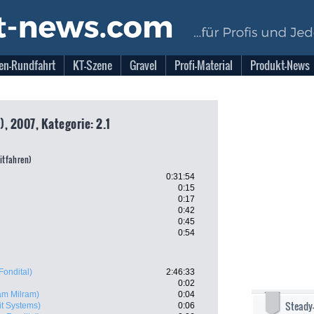
en-Rundfahrt
KT-Szene
Gravel
Profi-Material
Produkt-News
, 2007, Kategorie: 2.1
eitfahren)
0:31:54
0:15
0:17
0:42
0:45
0:54
Fondital)
2:46:33
0:02
am Milram)
0:04
Steady
it Systems)
0:06