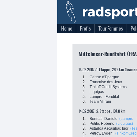
Home
Profis
Tour Femmes
Pol
Mittelmeer-Rundfahrt (FRA)
14.02.2007: 1. Etappe , 26.2 km (Teamz
1.
Caisse d'Epargne
2.
Francaise des Jeux
3.
Tinkoff Credit Systems
4.
Liquigas
5.
Lampre - Fondital
6.
Team Milram
14.02.2007: 2. Etappe , 107.0 km
1.
Bennati, Daniele
(Lampre - 
2.
Petito, Roberto
(Liquigas)
3.
Astarloa Ascasibar, Igor
(Te
4.
Petrov, Evgeni
(Tinkoff Cred