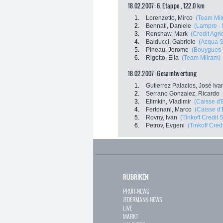
18.02.2007: 6. Etappe , 122.0 km
1.
Lorenzetto, Mirco
(Team Mil
2.
Bennati, Daniele
(Lampre - 
3.
Renshaw, Mark
(Credit Agri
4.
Balducci, Gabriele
(Acqua 
5.
Pineau, Jerome
(Bouygues 
6.
Rigotto, Elia
(Team Milram)
18.02.2007: Gesamtwertung
1.
Gutierrez Palacios, José Iva
2.
Serrano Gonzalez, Ricardo
3.
Efimkin, Vladimir
(Caisse d
4.
Fertonani, Marco
(Caisse d
5.
Rovny, Ivan
(Tinkoff Credit 
6.
Petrov, Evgeni
(Tinkoff Cred
RUBRIKEN
PROFI-NEWS
JEDERMANN-NEWS
LIVE
MARKT