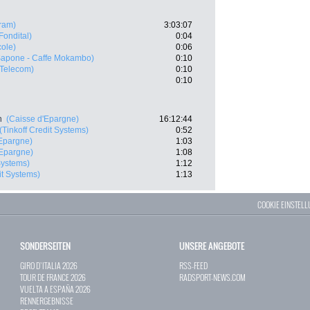
ram)
3:03:07
Fondital)
0:04
cole)
0:06
Sapone - Caffe Mokambo)
0:10
Telecom)
0:10
0:10
n
(Caisse d'Epargne)
16:12:44
(Tinkoff Credit Systems)
0:52
'Epargne)
1:03
'Epargne)
1:08
Systems)
1:12
it Systems)
1:13
COOKIE EINSTEL
SONDERSEITEN
UNSERE ANGEBOTE
GIRO D`ITALIA 2026
RSS-FEED
TOUR DE FRANCE 2026
RADSPORT-NEWS.COM
VUELTA A ESPAÑA 2026
RENNERGEBNISSE