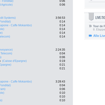
- Fondital)
0:06
t Agricole)
0:06
LIVE-T
edit Systems)
3:56:53
Fondital)
0:14
Sapone - Caffe Mokambo)
0:14
Tour de
ole)
0:14
8. Etappe
e)
0:14
Alle Liv
elecom)
0:14
evoyance)
2:24:35
 Telecom)
0:04
m)
0:06
n
(Caisse d'Epargne)
0:19
'Epargne)
0:21
0:21
Sapone - Caffe Mokambo)
3:28:43
Fondital)
0:04
ram)
0:06
ole)
0:10
0:10
s)
0:10