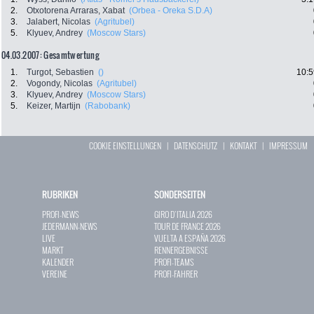
2.
Otxotorena Arraras, Xabat
(Orbea - Oreka S.D.A)
3.
Jalabert, Nicolas
(Agritubel)
5.
Klyuev, Andrey
(Moscow Stars)
04.03.2007: Gesamtwertung
1.
Turgot, Sebastien
()
10:5
2.
Vogondy, Nicolas
(Agritubel)
3.
Klyuev, Andrey
(Moscow Stars)
5.
Keizer, Martijn
(Rabobank)
COOKIE EINSTELLUNGEN
|
DATENSCHUTZ
|
KONTAKT
|
IMPRESSUM
RUBRIKEN
SONDERSEITEN
PROFI-NEWS
GIRO D`ITALIA 2026
JEDERMANN-NEWS
TOUR DE FRANCE 2026
LIVE
VUELTA A ESPAÑA 2026
MARKT
RENNERGEBNISSE
KALENDER
PROFI-TEAMS
VEREINE
PROFI-FAHRER