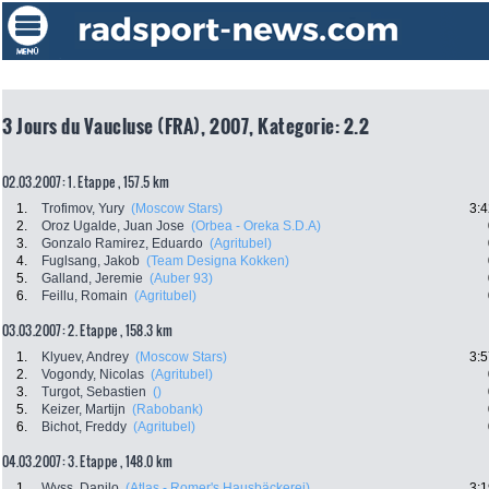
3 Jours du Vaucluse (FRA), 2007, Kategorie: 2.2
02.03.2007: 1. Etappe , 157.5 km
1.
Trofimov, Yury
(Moscow Stars)
3:4
2.
Oroz Ugalde, Juan Jose
(Orbea - Oreka S.D.A)
3.
Gonzalo Ramirez, Eduardo
(Agritubel)
4.
Fuglsang, Jakob
(Team Designa Kokken)
5.
Galland, Jeremie
(Auber 93)
6.
Feillu, Romain
(Agritubel)
03.03.2007: 2. Etappe , 158.3 km
1.
Klyuev, Andrey
(Moscow Stars)
3:5
2.
Vogondy, Nicolas
(Agritubel)
3.
Turgot, Sebastien
()
5.
Keizer, Martijn
(Rabobank)
6.
Bichot, Freddy
(Agritubel)
04.03.2007: 3. Etappe , 148.0 km
1.
Wyss, Danilo
(Atlas - Romer's Hausbäckerei)
3:1