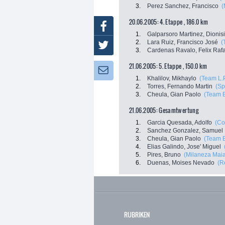
3.
Perez Sanchez, Francisco
(
20.06.2005: 4. Etappe , 186.0 km
Facebook
1.
Galparsoro Martinez, Dionis
2.
Lara Ruiz, Francisco José
(
Twitter
3.
Cardenas Ravalo, Felix Raf
21.06.2005: 5. Etappe , 150.0 km
Newsletter:
1.
Khalilov, Mikhaylo
(Team L.P
2.
Torres, Fernando Martin
(Sp
3.
Cheula, Gian Paolo
(Team B
21.06.2005: Gesamtwertung
1.
Garcia Quesada, Adolfo
(Co
2.
Sanchez Gonzalez, Samuel
3.
Cheula, Gian Paolo
(Team B
4.
Elias Galindo, Jose' Miguel
5.
Pires, Bruno
(Milaneza Mai
6.
Duenas, Moises Nevado
(R
RUBRIKEN