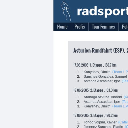
Home
Profis
Tour Femmes
Pol
Asturien-Rundfahrt (ESP), 
17.06.2005: 1. Etappe , 158.7 km
1.
Konyshev, Dimitri
(Team L.P
2.
Sanchez Gonzalez, Samuel
3.
Astarloa Ascasibar, Igor
(Tea
18.06.2005: 2. Etappe , 163.3 km
1.
Aranaga Azkune, Andoni
(K
2.
Astarloa Ascasibar, Igor
(Tea
3.
Konyshev, Dimitri
(Team L.P
19.06.2005: 3. Etappe , 180.2 km
1.
Tondo Volpini, Xavier
(Catal
2.
Jimenez Sanchez, Eladio
(