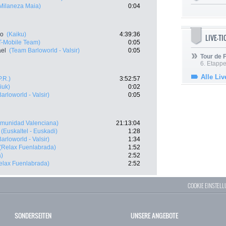
Milaneza Maia)
0:04
io
(Kaiku)
4:39:36
LIVE-T
T-Mobile Team)
0:05
ael
(Team Barloworld - Valsir)
0:05
Tour de
6. Etapp
Alle Liv
.R.)
3:52:57
iuk)
0:02
arloworld - Valsir)
0:05
munidad Valenciana)
21:13:04
(Euskaltel - Euskadi)
1:28
arloworld - Valsir)
1:34
(Relax Fuenlabrada)
1:52
a)
2:52
elax Fuenlabrada)
2:52
COOKIE EINSTEL
SONDERSEITEN
UNSERE ANGEBOTE