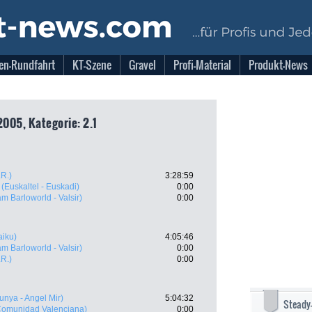
en-Rundfahrt
KT-Szene
Gravel
Profi-Material
Produkt-News
2005, Kategorie: 2.1
.R.)
3:28:59
(Euskaltel - Euskadi)
0:00
m Barloworld - Valsir)
0:00
aiku)
4:05:46
m Barloworld - Valsir)
0:00
.R.)
0:00
unya - Angel Mir)
5:04:32
Steady
Comunidad Valenciana)
0:00