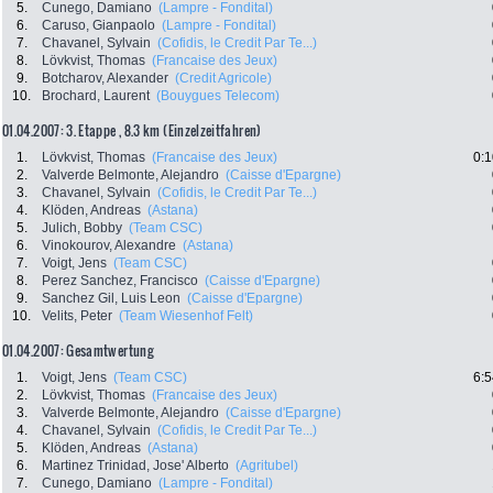
5.
Cunego, Damiano
(Lampre - Fondital)
6.
Caruso, Gianpaolo
(Lampre - Fondital)
7.
Chavanel, Sylvain
(Cofidis, le Credit Par Te...)
8.
Lövkvist, Thomas
(Francaise des Jeux)
9.
Botcharov, Alexander
(Credit Agricole)
10.
Brochard, Laurent
(Bouygues Telecom)
01.04.2007: 3. Etappe , 8.3 km (Einzelzeitfahren)
1.
Lövkvist, Thomas
(Francaise des Jeux)
0:1
2.
Valverde Belmonte, Alejandro
(Caisse d'Epargne)
3.
Chavanel, Sylvain
(Cofidis, le Credit Par Te...)
4.
Klöden, Andreas
(Astana)
5.
Julich, Bobby
(Team CSC)
6.
Vinokourov, Alexandre
(Astana)
7.
Voigt, Jens
(Team CSC)
8.
Perez Sanchez, Francisco
(Caisse d'Epargne)
9.
Sanchez Gil, Luis Leon
(Caisse d'Epargne)
10.
Velits, Peter
(Team Wiesenhof Felt)
01.04.2007: Gesamtwertung
1.
Voigt, Jens
(Team CSC)
6:5
2.
Lövkvist, Thomas
(Francaise des Jeux)
3.
Valverde Belmonte, Alejandro
(Caisse d'Epargne)
4.
Chavanel, Sylvain
(Cofidis, le Credit Par Te...)
5.
Klöden, Andreas
(Astana)
6.
Martinez Trinidad, Jose' Alberto
(Agritubel)
7.
Cunego, Damiano
(Lampre - Fondital)