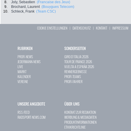
8.
Joly, Sebastien
(Francaise des Jeux)
9.
Brochard, Laurent
(Bouygues Telecom)
10.
Schleck, Frank
(Team CSC)
COOKIE EINSTELLUNGEN
|
DATENSCHUTZ
|
KONTAKT
|
IMPRESSUM
RUBRIKEN
SONDERSEITEN
PROFI-NEWS
GIRO D`ITALIA 2026
JEDERMANN-NEWS
TOUR DE FRANCE 2026
LIVE
VUELTA A ESPAÑA 2026
MARKT
RENNERGEBNISSE
KALENDER
PROFI-TEAMS
VEREINE
PROFI-FAHRER
UNSERE ANGEBOTE
ÜBER UNS
RSS-FEED
KONTAKT ZUR REDAKTION
RADSPORT-NEWS.COM
WERBUNG & MEDIADATEN
PRODUKTINFORMATIONEN
ETHIKRICHTLINIE