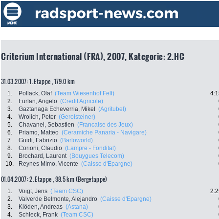
Criterium International (FRA), 2007, Kategorie: 2.HC
31.03.2007: 1. Etappe , 179.0 km
1.
Pollack, Olaf
(Team Wiesenhof Felt)
4:1
2.
Furlan, Angelo
(Credit Agricole)
3.
Gaztanaga Echeverria, Mikel
(Agritubel)
4.
Wrolich, Peter
(Gerolsteiner)
5.
Chavanel, Sebastien
(Francaise des Jeux)
6.
Priamo, Matteo
(Ceramiche Panaria - Navigare)
7.
Guidi, Fabrizio
(Barloworld)
8.
Corioni, Claudio
(Lampre - Fondital)
9.
Brochard, Laurent
(Bouygues Telecom)
10.
Reynes Mimo, Vicente
(Caisse d'Epargne)
01.04.2007: 2. Etappe , 98.5 km (Bergetappe)
1.
Voigt, Jens
(Team CSC)
2:2
2.
Valverde Belmonte, Alejandro
(Caisse d'Epargne)
3.
Klöden, Andreas
(Astana)
4.
Schleck, Frank
(Team CSC)