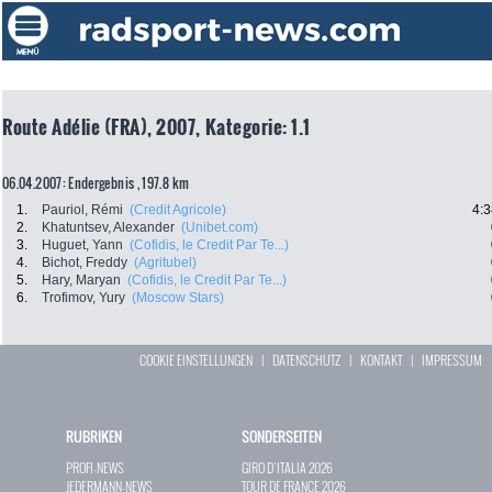
Route Adélie (FRA), 2007, Kategorie: 1.1
06.04.2007: Endergebnis , 197.8 km
1.
Pauriol, Rémi
(Credit Agricole)
4:3
2.
Khatuntsev, Alexander
(Unibet.com)
3.
Huguet, Yann
(Cofidis, le Credit Par Te...)
4.
Bichot, Freddy
(Agritubel)
5.
Hary, Maryan
(Cofidis, le Credit Par Te...)
6.
Trofimov, Yury
(Moscow Stars)
COOKIE EINSTELLUNGEN
|
DATENSCHUTZ
|
KONTAKT
|
IMPRESSUM
RUBRIKEN
SONDERSEITEN
PROFI-NEWS
GIRO D`ITALIA 2026
JEDERMANN-NEWS
TOUR DE FRANCE 2026