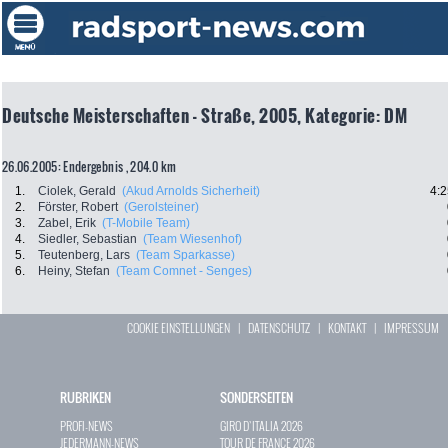
Deutsche Meisterschaften - Straße, 2005, Kategorie: DM
26.06.2005: Endergebnis , 204.0 km
1.
Ciolek, Gerald
(Akud Arnolds Sicherheit)
4:2
2.
Förster, Robert
(Gerolsteiner)
3.
Zabel, Erik
(T-Mobile Team)
4.
Siedler, Sebastian
(Team Wiesenhof)
5.
Teutenberg, Lars
(Team Sparkasse)
6.
Heiny, Stefan
(Team Comnet - Senges)
COOKIE EINSTELLUNGEN
|
DATENSCHUTZ
|
KONTAKT
|
IMPRESSUM
RUBRIKEN
SONDERSEITEN
PROFI-NEWS
GIRO D`ITALIA 2026
JEDERMANN-NEWS
TOUR DE FRANCE 2026