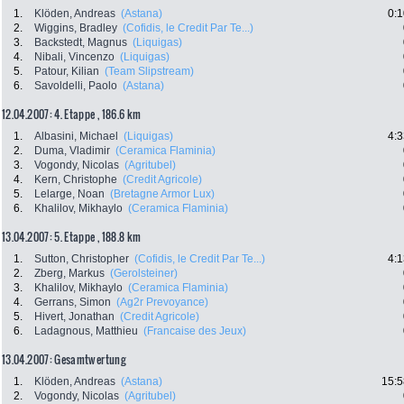
1.
Klöden, Andreas
(Astana)
0:1
2.
Wiggins, Bradley
(Cofidis, le Credit Par Te...)
3.
Backstedt, Magnus
(Liquigas)
4.
Nibali, Vincenzo
(Liquigas)
5.
Patour, Kilian
(Team Slipstream)
6.
Savoldelli, Paolo
(Astana)
12.04.2007: 4. Etappe , 186.6 km
1.
Albasini, Michael
(Liquigas)
4:3
2.
Duma, Vladimir
(Ceramica Flaminia)
3.
Vogondy, Nicolas
(Agritubel)
4.
Kern, Christophe
(Credit Agricole)
5.
Lelarge, Noan
(Bretagne Armor Lux)
6.
Khalilov, Mikhaylo
(Ceramica Flaminia)
13.04.2007: 5. Etappe , 188.8 km
1.
Sutton, Christopher
(Cofidis, le Credit Par Te...)
4:1
2.
Zberg, Markus
(Gerolsteiner)
3.
Khalilov, Mikhaylo
(Ceramica Flaminia)
4.
Gerrans, Simon
(Ag2r Prevoyance)
5.
Hivert, Jonathan
(Credit Agricole)
6.
Ladagnous, Matthieu
(Francaise des Jeux)
13.04.2007: Gesamtwertung
1.
Klöden, Andreas
(Astana)
15:5
2.
Vogondy, Nicolas
(Agritubel)