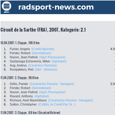
Circuit de la Sarthe (FRA), 2007, Kategorie: 2.1
10.04.2007: 1. Etappe , 190.9 km
1.
Furlan, Angelo
(Credit Agricole)
4:3
2.
Förster, Robert
(Gerolsteiner)
3.
Nazon, Jean Patrick
(Ag2r Prevoyance)
4.
Gaztanaga Echeverria, Mikel
(Agritubel)
5.
Aug, Andrus
(Ceramica Flaminia)
6.
Rooijakkers, Piet
(Skil - Shimano)
11.04.2007: 2. Etappe , 99.8 km
1.
Grillo, Paride
(Ceramiche Panaria - Navigare)
2:3
2.
Förster, Robert
(Gerolsteiner)
3.
Nazon, Jean Patrick
(Ag2r Prevoyance)
4.
Ravard, Anthony
(Agritubel)
5.
Richeze, Ariel Maximiliano
(Ceramiche Panaria - Navigare)
6.
Sutton, Christopher
(Cofidis, le Credit Par Te...)
11.04.2007: 3. Etappe , 8.8 km (Einzelzeitfahren)