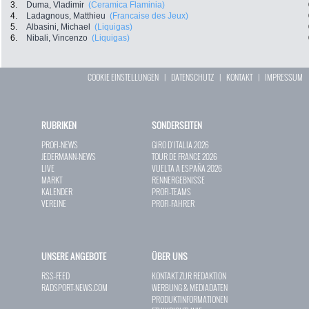
3.
Duma, Vladimir
(Ceramica Flaminia)
4.
Ladagnous, Matthieu
(Francaise des Jeux)
5.
Albasini, Michael
(Liquigas)
6.
Nibali, Vincenzo
(Liquigas)
COOKIE EINSTELLUNGEN
|
DATENSCHUTZ
|
KONTAKT
|
IMPRESSUM
RUBRIKEN
SONDERSEITEN
PROFI-NEWS
GIRO D`ITALIA 2026
JEDERMANN-NEWS
TOUR DE FRANCE 2026
LIVE
VUELTA A ESPAÑA 2026
MARKT
RENNERGEBNISSE
KALENDER
PROFI-TEAMS
VEREINE
PROFI-FAHRER
UNSERE ANGEBOTE
ÜBER UNS
RSS-FEED
KONTAKT ZUR REDAKTION
RADSPORT-NEWS.COM
WERBUNG & MEDIADATEN
PRODUKTINFORMATIONEN