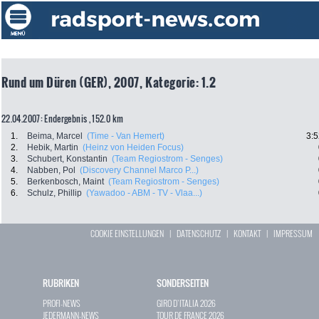
Rund um Düren (GER), 2007, Kategorie: 1.2
22.04.2007: Endergebnis , 152.0 km
1.
Beima, Marcel
(Time - Van Hemert)
3:5
2.
Hebik, Martin
(Heinz von Heiden Focus)
3.
Schubert, Konstantin
(Team Regiostrom - Senges)
4.
Nabben, Pol
(Discovery Channel Marco P...)
5.
Berkenbosch, Maint
(Team Regiostrom - Senges)
6.
Schulz, Phillip
(Yawadoo - ABM - TV - Vlaa...)
COOKIE EINSTELLUNGEN
|
DATENSCHUTZ
|
KONTAKT
|
IMPRESSUM
RUBRIKEN
SONDERSEITEN
PROFI-NEWS
GIRO D`ITALIA 2026
JEDERMANN-NEWS
TOUR DE FRANCE 2026